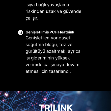
için.
ısıya bağlı yavaşlama
Daha fazla bilgi
riskinden uzak ve güvende
çalışır.
Frozr AI Cooling CPU ve GPU
Genişletilmiş PCH Heatsink
sıcaklıklarını hedefler. AI sistemi, CPU
MSI Combo Fan Başlığı, hem
Genişletilen yongaseti
ve GPU sıcaklıklarını otomatik olarak
pompa hem de fan konnektörü
soğutma bloğu, toz ve
tespit eder ve sistem fanlarını
olarak işlev görebilir. Bağlanan
gürültüyü azaltmak, ayrıca
ayarlayarak optimal performans
cihazın pompa veya PWM/DC fan
ısı gideriminin yüksek
sunar.
olduğunu ayırt edebilir. Kolayca
verimde çalışmaya devam
bulabilmeniz için gri renkte
etmesi için tasarlandı.
konnektör başlığına sahiptir.
TRILINK