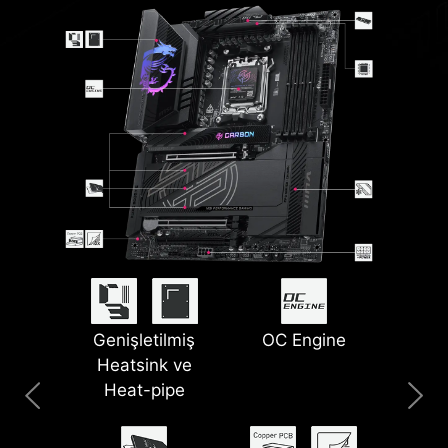
Lightning USB
Genişletilmiş
PinSafe PCB
5G LAN + 2.5G
Smart Button
OC Engine
Heatsink ve
Tasarımı
40G
LAN
Heat-pipe