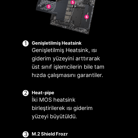
tek bir tıklama ile optimalkulanım için
sezgisel bir ısı takip özelliği sunar.
ANIM
ÇOKLU
AKILLI FAN &
KUL
RYOSU
PROFİL
MANUEL FAN
SENA
Genişletilmiş Heatsink
DESTEĞİ
Genişletilmiş Heatsink, ısı
giderim yüzeyini arttırarak
üst sınıf işlemcilerin bile tam
hızda çalışmasını garantiler.
Heat-pipe
İki MOS heatsink
birleştirilerek ısı giderim
yüzeyi büyütüldü.
M.2 Shield Frozr