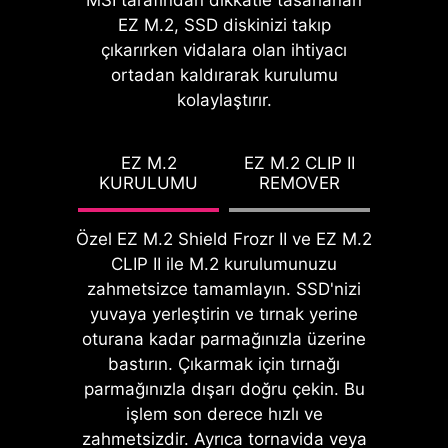
EZ OVERCLOCKING
MSI tarafından dikkatle tasarlanan
mekanizması sayesinde WiFi
EZ M.2, SSD diskinizi takıp
Hızaşırtma işlemi bazı kullanıcılara
anteninin vidasız bir şekilde anakarta
çıkarırken vidalara olan ihtiyacı
son derece karmaşık gelebilir. Ancak
takılmasını sağlar.
ortadan kaldırarak kurulumu
MSI Click BIOS X sayesinde tek
PinSafe tasarımı, devre kartının arka
kolaylaştırır.
tıklamayla hem işlemci, hem de
kısmında bileşen bacaklarından
bellek üzerinde hızaşırtma işlemi son
kaynaklanan lehim çıkıntılarını
derece kolay hale geliyor. Böylece
EZ M.2
EZ M.2 CLIP II
tamamen yok ederek kurulum
KURULUMU
REMOVER
kullanıcılar sistem performansını
sürecini çok daha kolay ve güvenli
geliştirmek için zor anlaşılır ayarlarla
hale getirir.
baş etmek zorunda kalmayacaklar.
Özel EZ M.2 Shield Frozr II ve EZ M.2
CLIP II ile M.2 kurulumunuzu
zahmetsizce tamamlayın. SSD'nizi
yuvaya yerleştirin ve tırnak yerine
oturana kadar parmağınızla üzerine
EZ DEBUG LED
bastırın. Çıkarmak için tırnağı
Dahili LED'ler sorunun
parmağınızla dışarı doğru çekin. Bu
kaynağını belirterek
işlem son derece hızlı ve
sisteminizi tekrar çalışır hale
zahmetsizdir. Ayrıca tornavida veya