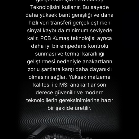
MSI anakartlar, yerleşik OCP (aşırı
Teknolojisini kullanır. Bu sayede
akım koruması) ile güvenliği ön
daha yüksek bant genişliği ve daha
planda tutarken USB portları, DDR
hızlı veri transferi gerçekleştirken
bellekler, PWM entegreleri ve CPU
sinyal kaybı da minimum seviyede
gibi yaşamsal donanımları da aşırı
kalır. PCB Kumaş teknolojisi ayrıca
akıma karşı korur. Bu savunma
daha iyi bir empedans kontrolü
mekanizması, güç dalgalanmaları
sunması ve termal kararlılığı
nedeniyle ortaya çıkabilecek hasar
geliştirmesi nedeniyle anakartların
risklerini azlatarak daha uzun vadeli
zorlu şartlara karşı daha dayanıklı
bir sistem kararlılığı sağlar.
olmasını sağlar. Yüksek malzeme
Donanımınızı güvende tutmaya
kalitesi ile MSI anakartlar son
yönelik bu önlemler, MSI'ın
derece güvenilir ve modern
dayanıklılık ve kararlılıkta öncü
teknolojilerin gereksinimlerine hazır
anakartlar üretmeye olan
bir şekilde üretilir.
bağlılığının altını çizmektedir.