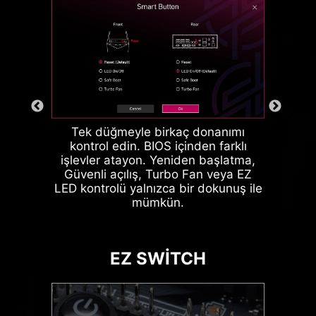
EZ MEMORY DETECTION
bağlayabilirsiniz.
LED
Bu LED hatalı bellek
yuvasında hata algıladığında
yanar. Böylece hata gidermek
için tahmin yürütmenize gerek
kalmaz.
TEMAS ENGELLEME
Tek düğmeyle birkaç donanımı
BILDIRIMI
kontrol edin. BIOS içinden farklı
işlevler atayon. Yeniden başlatma,
Güvenli açılış, Turbo Fan veya EZ
LED kontrolü yalnızca bir dokunuş ile
Daha fazla bilgi:
mümkün.
ARGB + SYS FAN +
USB
EZ SWITCH