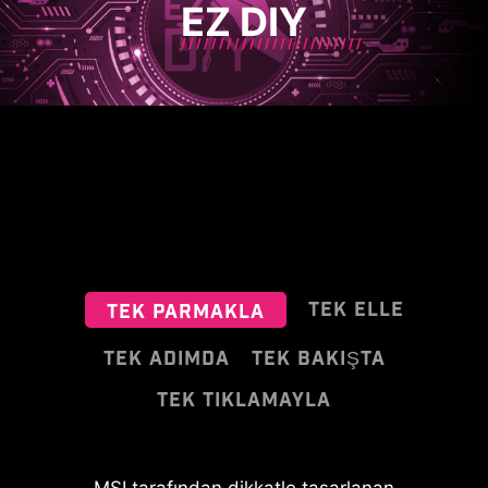
EZ DIY
TEK ELLE
TEK PARMAKLA
TEK ADIMDA
TEK BAKIŞTA
TEK TIKLAMAYLA
MSI EZ Antenna tasarımı, sıkıştırıcı