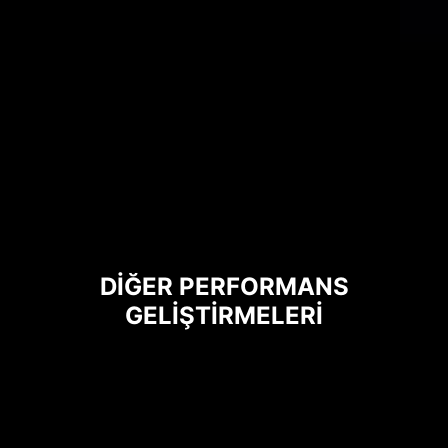
engeller ve topraklama özellikleri ile
ısıyı bakır yüzeye verimli bir şekilde
aktarır.
DİĞER PERFORMANS
GELİŞTİRMELERİ