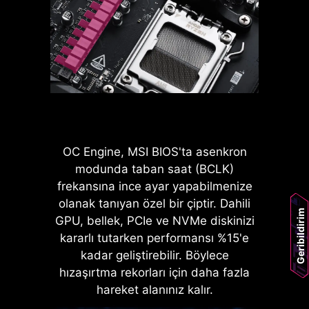
azaltarak bellek performansını
optimize eder. 4 grup halinde
sunulan RAM zamanlama ayarı ile
MSI anakartlarda 4-pin, 8-pin ve
kullanıcıya sahip olduğu bellek
24-pin güç konnektörlerinin tamamı
modülleri ile en iyi konfigürasyonu
sağlam pinlerle üretilmiştir. Bu
bulma fırsatı tanır.
tasarım 12V gücün CPU'ya en
yüksek akım yüklerinde bile daha
kararlı bir şekilde ulaşmasını sağlar.
OC Engine, MSI BIOS'ta asenkron
SAĞLAM PINLI GÜÇ
modunda taban saat (BCLK)
KONNEKTÖRLERININ
frekansına ince ayar yapabilmenize
AVANTAJLARI
olanak tanıyan özel bir çiptir. Dahili
Geribildirim
GPU, bellek, PCIe ve NVMe diskinizi
Geliştirilmiş Kararlılık: Daha
kararlı tutarken performansı %15'e
geniş bir temas alanı sayesinde
kadar geliştirebilir. Böylece
daha kararlı güç iletimi sunar.
hızaşırtma rekorları için daha fazla
Düşük Empedans: Düşük
LATENCY KILLER
hareket alanınız kalır.
özdirenç sayesinde daha
verimli bir elektrik akışı sağlar.