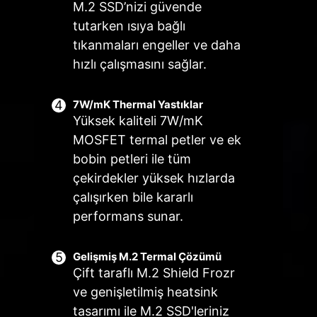
M.2 SSD’nizi güvende
tutarken ısıya bağlı
Akıllı Fan & Manuel Fan
Kullanım Senaryosu
Çoklu Profil Desteği
tıkanmaları engeller ve daha
hızlı çalışmasını sağlar.
CPU SOĞUTUCU
SIVI SOĞUTUCU
MSI Center Modu
Akıllı Fan
Farklı kullanım durumları için 5 adede
İÇİN
İÇİN
Fan ayarlarını kullanıcı senaryosunda
5 nokta ile fan ısı eğrisini ayarlama
kadar profil depolayın.
3A güç iletimi /
belirtilen kurallara göre ayarlar.
olanağı
7W/mK Thermal Yastıklar
otomatik
Yüksek kaliteli 7W/mK
Manuel Fan
BIOS Modu
algılama desteği
Belirlenen yüzdeye göre ısıyı manuel
Fan ayarlarını BIOS değerlerine
MOSFET termal petler ve ek
olarak değiştirme olanağı
uyumlandırır.
bobin petleri ile tüm
çekirdekler yüksek hızlarda
Kullanıcı Tercihi
Fan ayarlarını kullanıcının belirlediği
çalışırken bile kararlı
değerlere göre değiştirir.
performans sunar.
SİSTEM
ÖZEL EZ CONN.
FANLARI İÇİN
- JAF_2
konnektörü
Otomatik
Gelişmiş M.2 Termal Çözümü
A güç iletimi(fan)
algılama desteği
Çift taraflı M.2 Shield Frozr
/ adanmış MSI
ve genişletilmiş heatsink
PC bileşenleri
tasarımı ile M.2 SSD'leriniz