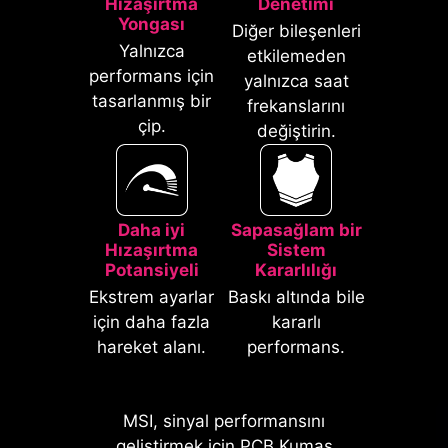
Hızaşırtma
Denetimi
Yongası
elektrik ve elektromanyetik girişim
Diğer bileşenleri
gürültüsüne karşı koruma sağlar ve
Yalnızca
etkilemeden
geleneksel G/Ç panellerine göre çok
performans için
yalnızca saat
daha dayanıklıdır.
tasarlanmış bir
frekanslarını
çip.
değiştirin.
Daha iyi
Sapasağlam bir
Hızaşırtma
Sistem
Potansiyeli
Kararlılığı
Ekstrem ayarlar
Baskı altında bile
için daha fazla
kararlı
*AGESA 1.2.0.2b üzeri BIOS sürümlerini
hareket alanı.
performans.
destekler.
* Görseller yalnızca temsil amaçlıdır.
Detaylar için teknik özelliklere göz atınız.
MSI, sinyal performansını
geliştirmek için PCB Kumaş