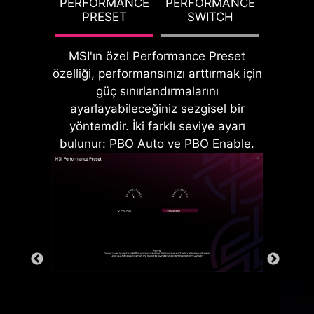
G TDP
PERFORMANCE
PERFORMANCE
PBO T
DDR memory Slotları
PRESET
SWITCH
PO
MSI'ın özel Performance Preset
özelliği, performansınızı arttırmak için
güç sınırlandırmalarını
ayarlayabileceğiniz sezgisel bir
yöntemdir. İki farklı seviye ayarı
bulunur: PBO Auto ve PBO Enable.
Arka ve Ön USB portları
Güç safhalarının topraklama yapısı
MSI'ın patentli tasarımıdır. Bu yapı,
güç fazları tarafından üretilen
elektromanyetik girişimleri (EMI)