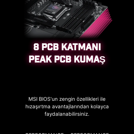
8 PCB KATMANI
PEAK PCB KUMAŞ
CPU / PWM IC
MSI BIOS'un zengin özellikleri ile
hızaşırtma avantajlarından kolayca
faydalanabilirsiniz.