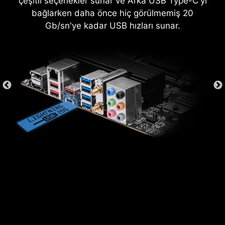
çeşitli seçenekler sunar ve Arka USB Type-C'yi
bağlarken daha önce hiç görülmemiş 20
Gb/sn'ye kadar USB hızları sunar.
CLICK BIOS 5
Kullanım kolaylığı için tasarlanmış birçok özellikle
yüklü BIOS arayüzü ile daha fazlasını başarın.
Oyun performansı, verimlilik veya dünya