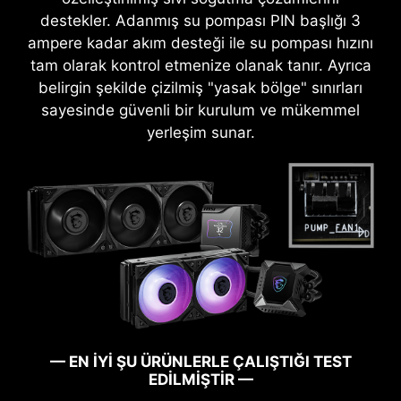
destekler. Adanmış su pompası PIN başlığı 3
ampere kadar akım desteği ile su pompası hızını
tam olarak kontrol etmenize olanak tanır. Ayrıca
belirgin şekilde çizilmiş "yasak bölge" sınırları
sayesinde güvenli bir kurulum ve mükemmel
yerleşim sunar.
BIOS yazılımını yalnızca güç kaynağı ve
— EN İYİ ŞU ÜRÜNLERLE ÇALIŞTIĞI TEST
anakart takılı iken birkaç basit adımda
EDİLMİŞTİR —
güncelleyin. CPU ve bellek modüllerine