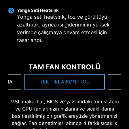
Yonga Seti Heatsink
Yonga seti heatsink, toz ve gürültüyü
azaltmak, ayrıca ısı gideriminin yüksek
verimde çalışmaya devam etmesi için
tasarlandı.
ÇİFT GÜÇ
DIGITALL GÜÇ TASARIMI
CORE BOOST
KONNEKTÖRLERİ
Tamamen dijital bir güç
Birinci sınıf düzen sadece çok
İki adet 8 pinli konnektör,
tasarımı, CPU'ya nokta
çekirdekli CPU'yu
TAM FAN KONTROLÜ
hızaşırtmalı çok çekirdekli CPU
hassasiyetinde daha hızlı ve
desteklemekle kalmaz, aynı
için bile yeterli güç sağlar.
bozulmamış akım iletimi sağlar.
zamanda CPU hızaşırtmanız
ILAMA
TEK TIKLA KONTROL
F
için mükemmel koşullar yaratır.
MSI anakartlar, BIOS ve yazılımdaki tüm sistem
ve CPU fanlarınızın hızlarını ve sıcaklıklarını
OPTİMİZE PCB ÇÖZÜMÜ
basitleştirilmiş bir grafik arayüzle yönetmenizi
PCB tasarımı daha yüksek bant genişliği, ve aynı
sağlar. Fan denetimleri altında 4 farklı sıcaklık