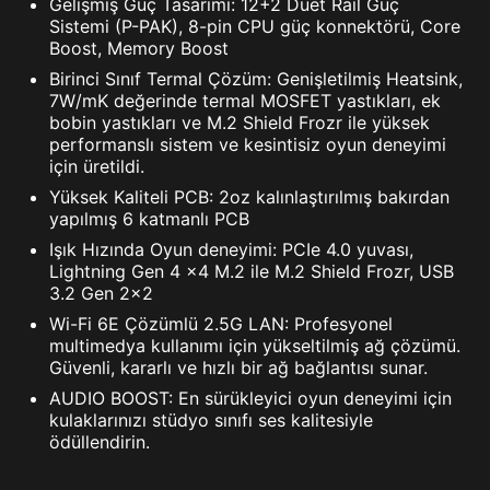
Gelişmiş Güç Tasarımı: 12+2 Duet Rail Güç
Sistemi (P-PAK), 8-pin CPU güç konnektörü, Core
Boost, Memory Boost
Birinci Sınıf Termal Çözüm: Genişletilmiş Heatsink,
7W/mK değerinde termal MOSFET yastıkları, ek
bobin yastıkları ve M.2 Shield Frozr ile yüksek
performanslı sistem ve kesintisiz oyun deneyimi
için üretildi.
Yüksek Kaliteli PCB: 2oz kalınlaştırılmış bakırdan
yapılmış 6 katmanlı PCB
Işık Hızında Oyun deneyimi: PCIe 4.0 yuvası,
Lightning Gen 4 x4 M.2 ile M.2 Shield Frozr, USB
3.2 Gen 2x2
Wi-Fi 6E Çözümlü 2.5G LAN: Profesyonel
multimedya kullanımı için yükseltilmiş ağ çözümü.
Güvenli, kararlı ve hızlı bir ağ bağlantısı sunar.
AUDIO BOOST: En sürükleyici oyun deneyimi için
kulaklarınızı stüdyo sınıfı ses kalitesiyle
ödüllendirin.