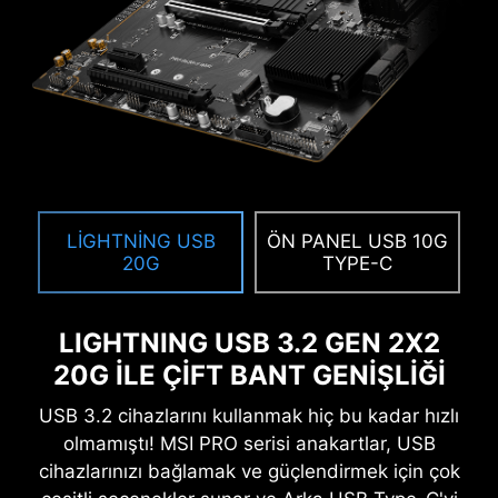
başlatıldığında, UEFI ürün yazılımı
sürücüleri, EFI uygulamaları ve
işletim sistemi de dahil olmak üzere
her bir önyükleme yazılımının
imzası kontrol edilir. İmzalar geçerli
olduğu sürece bilgisayar
RESIZABLE BAR
önyükleme yapar.
Resizable BAR (Re-Size BAR) işlemcinizin GPU
çerçeve belleğinin tamamına tek seferde
LIGHTNING USB
ÖN PANEL USB 10G
erişerek performansını arttırmasını sağlayan
20G
TYPE-C
gelişmiş bir PCI Express özelliğidir.
LIGHTNING USB 3.2 GEN 2X2
20G İLE ÇİFT BANT GENİŞLİĞİ
USB 3.2 cihazlarını kullanmak hiç bu kadar hızlı
olmamıştı! MSI PRO serisi anakartlar, USB
cihazlarınızı bağlamak ve güçlendirmek için çok