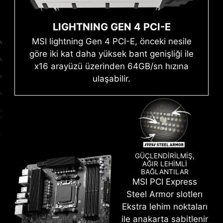
P WIFI, dünya standartlarında bellek
performansı sunmaya hazır.
LIGHTNING GEN 4 PCI-E
SI
WINDOWS 11 SERTİFİKALI
Mystic Light
Gelişmiş SMT (Yüzey Montaj Teknolojisi)
MSI lightning Gen 4 PCI-E, önceki nesile
lehim işlemi, slot lehim bağlantıları,
göre iki kat daha yüksek bant genişliği ile
elektromanyetik sinyal girişi kusur oranını
x16 arayüzü üzerinden 64GB/sn hızına
azaltır. Özel Memory Boost teknolojisi ile
ulaşabilir.
birleştiğinde, MSI anakartları temiz ve saf
yüksek frekanslı DDR5 sinyali sağlar.
GÜÇLENDİRİLMİŞ,
AĞIR LEHİMLİ
BAĞLANTILAR
MSI ile Microsoft Windows 11 kullanırken
MSI PCI Express
Rengarenk sanat eserinizi kolayca oluşturun.
mükemmel uyumluluktan ve sorunsuz kullanıcı
Steel Armor slotlerı
Sadece birkaç tıklama ile istediğiniz renkleri
deneyiminden faydalanırsınız. Performansa
Ekstra lehim noktaları
serpiştirin.
verdiği önemle, Ar-Ge ekibimiz, herhangi bir MSI
ile anakarta sabitlenir
ürününde en yeni Microsoft Windows sürümünü