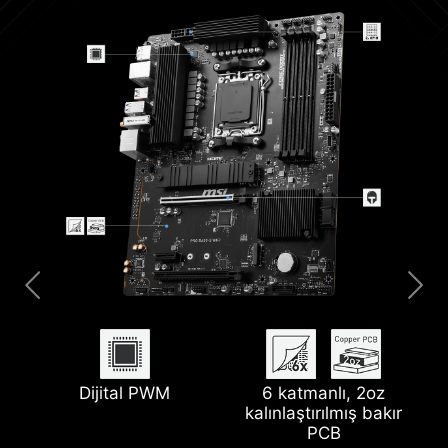
2.5G Ağ Çözümü
Dijital PWM
Lightning USB 20G
6 katmanlı, 2oz
kalınlaştırılmış bakır
M.2 Shield Frozr
Pompa Fanı Desteği
PCB