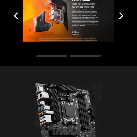
ARAMA VE FAVORİLER
Sağ üst köşede yer alan arama kutusu ve
favoriler seçeneği ile BIOS menüleri arasında
kolayca gezinin.