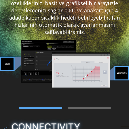
özelliklerinizi basit ve grafiksel bir arayüzle
denetlemenizi sağlar. CPU ve anakart için 4
adade kadar sıcaklık hedefi belirleyebilir, fan
hızlarının otomatik olarak ayarlanmasını
sağlayabilirsiniz.
CONNECTIVITY