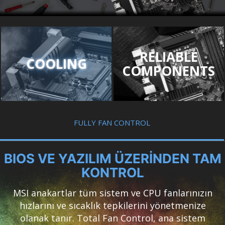
RELIABLE
COOLING
COMPONENTS
FULLY FAN CONTROL
BIOS VE YAZILIM ÜZERİNDEN TAM
KONTROL
MSI anakartlar tüm sistem ve CPU fanlarınızın
hızlarını ve sıcaklık tepkilerini yönetmenize
olanak tanır. Total Fan Control, ana sistem