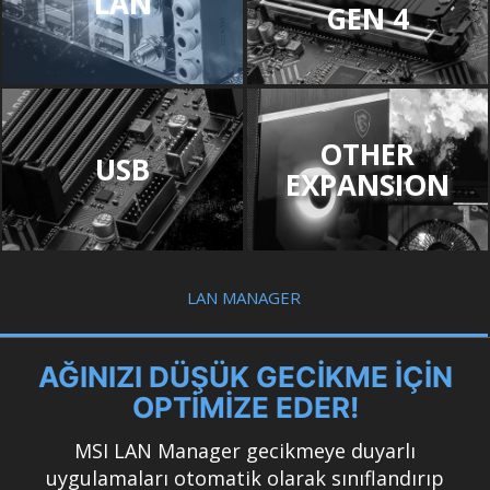
LAN
GEN 4
OTHER
USB
EXPANSION
LAN MANAGER
AĞINIZI DÜŞÜK GECİKME İÇİN
OPTİMİZE EDER!
MSI LAN Manager gecikmeye duyarlı
uygulamaları otomatik olarak sınıflandırıp