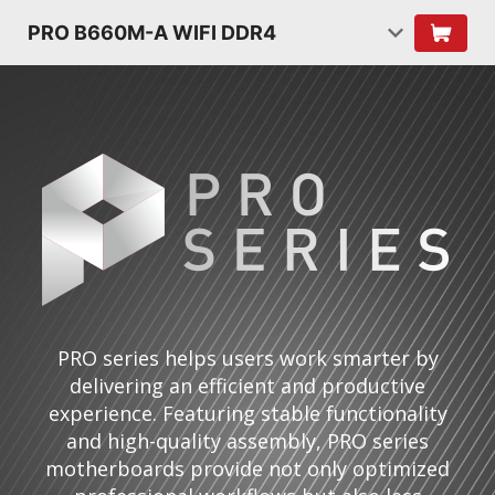
PRO B660M-A WIFI DDR4
PRO series helps users work smarter by
delivering an efficient and productive
experience. Featuring stable functionality
and high-quality assembly, PRO series
motherboards provide not only optimized