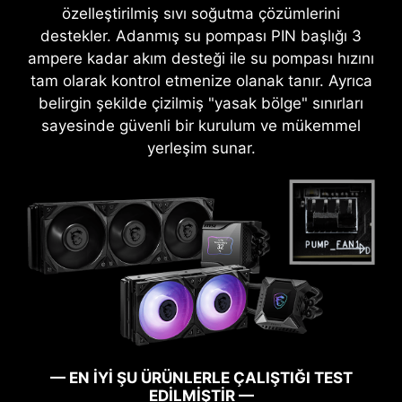
özelleştirilmiş sıvı soğutma çözümlerini
destekler. Adanmış su pompası PIN başlığı 3
ampere kadar akım desteği ile su pompası hızını
tam olarak kontrol etmenize olanak tanır. Ayrıca
belirgin şekilde çizilmiş "yasak bölge" sınırları
sayesinde güvenli bir kurulum ve mükemmel
yerleşim sunar.
AÇILMA GARANTİSİ
— EN İYİ ŞU ÜRÜNLERLE ÇALIŞTIĞI TEST
BIOS yazılımını güncellerken şansınız yaver
EDİLMİŞTİR —