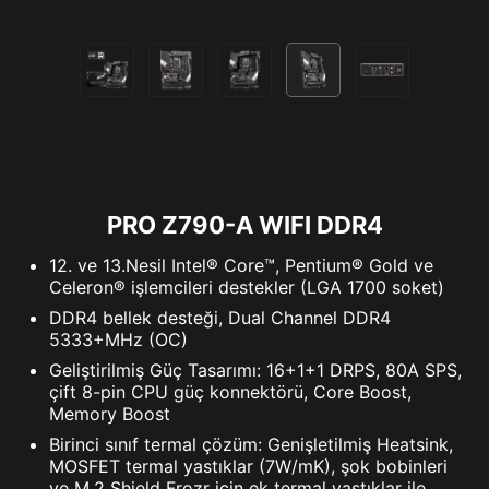
5V Adreslenebilir RGB cihazları destekler. RGB
Gen2 / Gen1 cihazlarla uyumludur.
*Gen2 cihazlar yalnızca 7 RGB temasını destekler.
PRO Z790-A WIFI DDR4
12. ve 13.Nesil Intel® Core™, Pentium® Gold ve
Celeron® işlemcileri destekler (LGA 1700 soket)
DDR4 bellek desteği, Dual Channel DDR4
5333+MHz (OC)
Geliştirilmiş Güç Tasarımı: 16+1+1 DRPS, 80A SPS,
çift 8-pin CPU güç konnektörü, Core Boost,
Memory Boost
Birinci sınıf termal çözüm: Genişletilmiş Heatsink,
MOSFET termal yastıklar (7W/mK), şok bobinleri
ve M.2 Shield Frozr için ek termal yastıklar ile