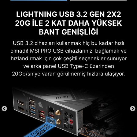
fiyatlandırma ve teklif detayları ile ilgili önemli bilgilere
LIGHTNING USB 3.2 GEN 2X2
NortonLifeLock Lisans ve Hizmet Anlaşmasını ve
NortonLifeLock ürün ve hizmet gizlilik şartlarını
20G İLE 2 KAT DAHA YÜKSEK
inceleyiniz.
BANT GENİŞLİĞİ
USB 3.2 cihazları kullanmak hiç bu kadar hızlı
SISTEM GÜVENLIĞI
olmadı! MSI PRO USB cihazlarınızı bağlamak ve
Tüm MSI PRO serisi anakartlar, iş veya günlük
hızlandırmak için çok çeşitli seçenekler sunuyor
kullanım fark etmeksizin her özel dosyayı
ve arka panel USB Type-C üzerinden
korumak için BIOS'ta GÜVENLİK işlevine sahiptir.
20Gb/sn'ye varan görülmemiş hızlara ulaşıyor.
GÜVENLI ÖNYÜKLEME
Güvenli önyükleme, bir aygıtın
yalnızca güvenilen bir yazılım
kullanılarak önyüklendiğinden emin
olmak için tasarlanan bir güvenlik
standardıdır. Bilgisayar
başlatıldığında, UEFI ürün yazılımı