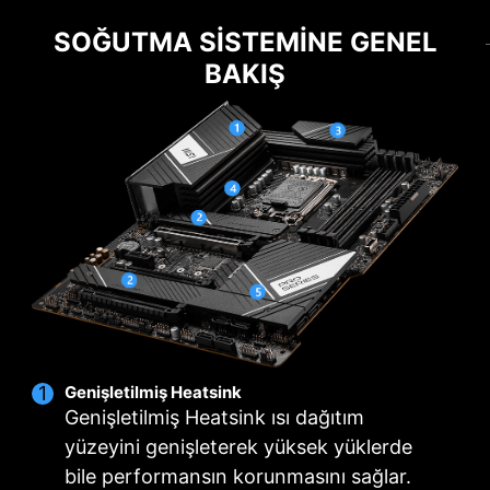
SOĞUTMA
DIY DOSTU
SOĞUTMA SISTEMINE GENEL
EZ M.2 CLIP
BAKIŞ
Vidalarla aranız iyi değil mi? MSI yenilikçi EZ M.2
Clip tasarımı ile M.2 SSD kurulumunu hızlı ve
zahmetsiz hale getiriyor.
Genişletilmiş Heatsink
Genişletilmiş Heatsink ısı dağıtım
yüzeyini genişleterek yüksek yüklerde
bile performansın korunmasını sağlar.