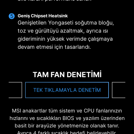
Geniş Chipset Heatsink
Genişletilen Yongaseti soğutma bloğu,
MSI SÜRÜCÜ KURULUM ARACI
toz ve gürültüyü azaltmak, ayrıca ısı
gideriminin yüksek verimde çalışmaya
İnternete bağlandığınızda MSI Driver Utility
devam etmesi için tasarlandı.
Installer yazılımı donanımınızı algılar ve en uygun
sürücüleri sunar. Böylece yalnızca birkaç
tıklamayla sürücüleri indirip kurabilirsiniz.
Daha
fazla bilgi
TAM FAN DENETİMİ
*Lütfen önce internet bağlantınızı yapınız. Aksi
NG
TEK TIKLAMAYLA DENETİM
F
takdirde Driver Utility Installer yazılım otomatik olarak
başlatılmayacaktır.
*MSI Sürücü Kurulum Aracı Windows 11 22H2'de hazır
MSI anakartlar tüm sistem ve CPU fanlarınızın
olacaktır.
hızlarını ve sıcaklıkları BIOS ve yazılım üzerinden
basit bir arayüzle yönetmenize olanak tanır.
Ayrıca 4 farklı sıcaklık hedefi belirleyebilir,