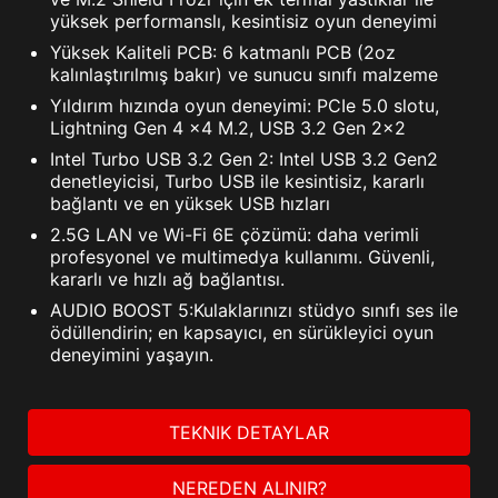
yüksek performanslı, kesintisiz oyun deneyimi
Yüksek Kaliteli PCB: 6 katmanlı PCB (2oz
kalınlaştırılmış bakır) ve sunucu sınıfı malzeme
Yıldırım hızında oyun deneyimi: PCIe 5.0 slotu,
Lightning Gen 4 x4 M.2, USB 3.2 Gen 2x2
Intel Turbo USB 3.2 Gen 2: Intel USB 3.2 Gen2
denetleyicisi, Turbo USB ile kesintisiz, kararlı
bağlantı ve en yüksek USB hızları
2.5G LAN ve Wi-Fi 6E çözümü: daha verimli
profesyonel ve multimedya kullanımı. Güvenli,
kararlı ve hızlı ağ bağlantısı.
AUDIO BOOST 5:Kulaklarınızı stüdyo sınıfı ses ile
ödüllendirin; en kapsayıcı, en sürükleyici oyun
deneyimini yaşayın.
TEKNIK DETAYLAR
NEREDEN ALINIR?