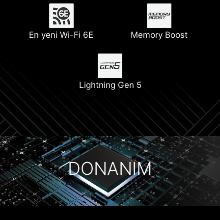
En yeni Wi-Fi 6E
Pompa Fanı Desteği
Memory Boost
6 katmanlı, 2oz
Digital PWM
kalınlaştırılmış bakır
PCB<
Lightning Gen 5
PCIe Steel Armor
DONANIM