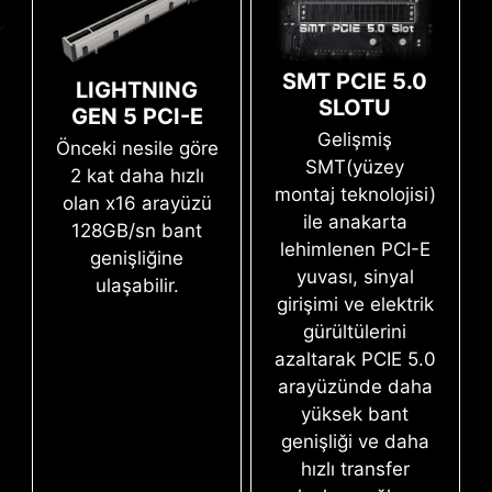
özgür bırakın.
SMT PCIE 5.0
LIGHTNING
Mystic Light
SLOTU
GEN 5 PCI-E
Gelişmiş
Önceki nesile göre
SMT(yüzey
2 kat daha hızlı
montaj teknolojisi)
BIOS yazılımını yalnızca güç kaynağı ve
olan x16 arayüzü
anakart takılı iken birkaç basit adımda
ile anakarta
128GB/sn bant
güncelleyin. CPU ve bellek modüllerine
lehimlenen PCI-E
genişliğine
ihtiyacınız yok.
Leam more
yuvası, sinyal
ulaşabilir.
girişimi ve elektrik
gürültülerini
azaltarak PCIE 5.0
arayüzünde daha
yüksek bant
Rengarenk sanat eserinizi kolayca oluşturun.
genişliği ve daha
Sadece birkaç tıklama ile istediğiniz renkleri
hızlı transfer
serpiştirin.