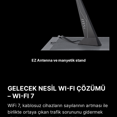
GÜÇLENDİRİLMİŞ,
AĞIR LEHİMLİ BAĞLANTILAR
MSI PCI Express Steel
Armor slotları anakarta
ekstra lehim noktaları ile
sabitlenmiştir. Böylece
ağır ekran kartlarının
yükünü taşıyabilirler.
Pump Fan
Oyunda her avantaj
EZ Antenna ve manyetik stand
önemlidir. Steel Armor,
temas noktalarını
elektromanyetik sinyal
gürültülerine karşı korur.
GELECEK NESİL WI-FI ÇÖZÜMÜ
– WI-FI 7
PCIE IÇIN DESTEK GÜÇ
WiFi 7, kablosuz cihazların sayılarının artması ile
KONNEKTÖRÜ
birlikte ortaya çıkan trafik sorununu gidermek