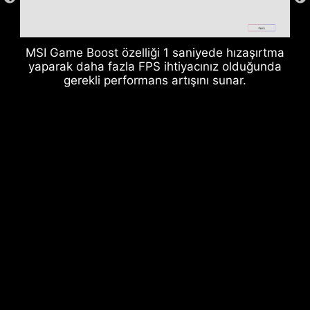
MSI Game Boost özelliği 1 saniyede hızaşırtma
yaparak daha fazla FPS ihtiyacınız olduğunda
gerekli performans artışını sunar.
Arka ve Ön USB portları
GÜÇ FAZLARINDA
TOPRAKLAMA YAPISI
Güç safhalarının topraklama yapısı MSI'ın