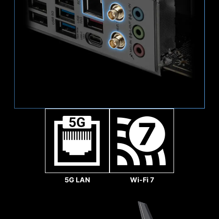
arayüzünde daha yüksek bant genişliği ve daha
hızlı transfer hızları sağlar.
3x
64
Gbps
5G LAN
Wi-Fi 7
Sys Fan