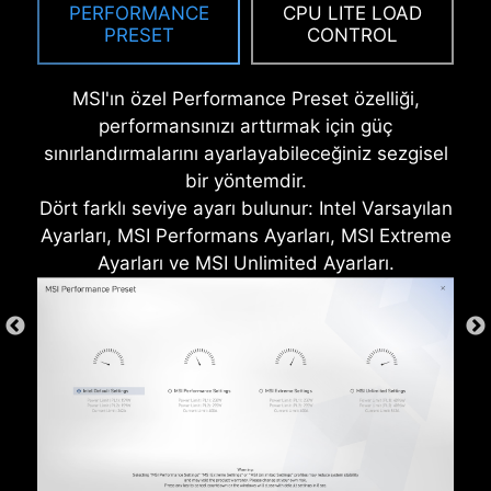
PERFORMANCE
CPU LITE LOAD
PRESET
CONTROL
MSI'ın özel Performance Preset özelliği,
performansınızı arttırmak için güç
sınırlandırmalarını ayarlayabileceğiniz sezgisel
bir yöntemdir.
Dört farklı seviye ayarı bulunur: Intel Varsayılan
Ayarları, MSI Performans Ayarları, MSI Extreme
Ayarları ve MSI Unlimited Ayarları.
* Görseller yalnızca temsil amaçlıdır. Detaylar için
teknik özelliklere göz atınız.
AŞIRI AKIM KORUMASI
MSI anakartlar, yerleşik OCP (aşırı akım
koruması) ile güvenliği ön planda tutarken USB
portları, DDR bellekler, PWM entegreleri ve CPU