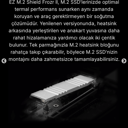
EZ M.2 Shield Frozr II, M.2 SSD'lerinizde optimal
bellek üzerinde hızaşırtma işlemi son derece
termal performans sunarken aynı zamanda
kolay hale geliyor. Böylece kullanıcılar sistem
koruyan ve araç gerektirmeyen bir soğutma
performansını geliştirmek için zor anlaşılır
çözümüdür. Yenilenen versiyonunda, heatsink
EZ DEBUG LED
ayarlarla baş etmek zorunda kalmayacaklar.
arkasında yerleştirilen ve anakart yuvasına daha
Dahili LED'ler sorunun kaynağını belirterek
rahat hizalamanıza yardımcı olacak iki çentik
sisteminizi tekrar çalışır hale getirmek için tam
bulunur. Tek parmağınızla M.2 heatsink bloğunu
olarak nereye bakmanız gerektiğini gösterir.
rahatça takıp çıkarabilir, böylece M.2 SSD'nizin
montajını daha zahmetsizce tamamlayabilirsiniz.
EZ MOUNTING
MSI anakartlarda devreler, kolay montaj için
CREATION BOOST
yükseltme vidalarının çevresinde temiz ve boş
Tek tıklamayla CPU hızaşırtma
alan kalacak şekilde tasarlanır. Ayrıca çizilme ve
işlemi, tomatik olarak CPU
hasarı önlemek için her vida deliği çevresinde
performansını optimize ederek
EZ CONN-DESIGN (JAF_1)
koruyucu boya mevcuttur.