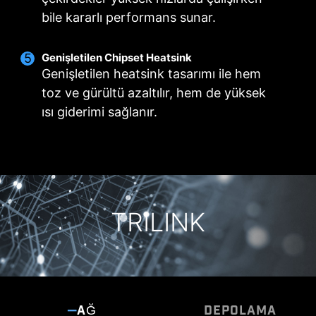
göre değiştirir.
3A güç iletimi /
bile kararlı performans sunar.
otomatik algılama
desteği
Genişletilen Chipset Heatsink
Genişletilen heatsink tasarımı ile hem
toz ve gürültü azaltılır, hem de yüksek
ısı giderimi sağlanır.
SİSTEM FANLARI İÇİN
ÖZEL EZ CONN. -
JAF_2 konnektörü
Otomatik algılama
3A güç iletimi(fan) /
desteği
adanmış MSI PC
bileşenleri için.
TRILINK
Daha fazla bilgi
Frozr AI Cooling CPU ve GPU sıcaklıklarını
hedefler. AI sistemi, CPU ve GPU sıcaklıklarını
otomatik olarak tespit eder ve sistem fanlarını
ayarlayarak optimal performans sunar.
COMBO FAN BAŞLIĞI
AĞ
DEPOLAMA