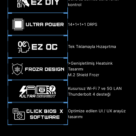
kontrol
14+1+1+1 DRPS
Tek Tıklamayla Hızaşırtma
>Genişletilmiş Heatsink
Tasarımı
M.2 Shield Frozr
Kusursuz Wi-Fi 7 ve 5G LAN
Thunderbolt 4 desteği
Optimize edilen UI / UX arayüz
tasarımı