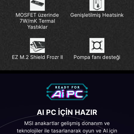
MOSFET üzerinde
Genişletilmiş Heatsink
7W/mK Termal
Yastıklar
EZ M.2 Shield Frozr II
Pompa fanı desteği
AI PC IÇIN HAZIR
MSI anakartlar gelişmiş donanım ve
teknolojiler ile tasarlanarak oyun ve AI için