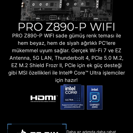
PRO Z890-P WIFI sade gümüş renk teması ile
hem beyaz, hem de siyah ağırlıklı PC'lere
mükemmel uyum sağlar. Gerçek Wi-Fi 7 ve EZ
Antenna, 5G LAN, Thunderbolt 4, PCIe 5.0 M.2,
EZ M.2 Shield Frozr II, PCIe için ek güç desteği
gibi MSI özellikleri ile Intel® Core™ Ultra işlemciler
için hazır!
Daha az adımda daha rahat