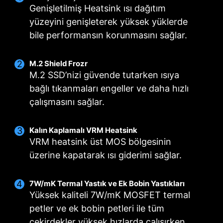
Genişletilmiş Heatsink ısı dağıtım
yüzeyini genişleterek yüksek yüklerde
bile performansın korunmasını sağlar.
M.2 Shield Frozr
M.2 SSD’nizi güvende tutarken ısıya
bağlı tıkanmaları engeller ve daha hızlı
çalışmasını sağlar.
Akıllı Fan & Manuel Fan
Kullanım Senaryosu
Çoklu Profil Desteği
Kalın Kaplamalı VRM Heatsink
MSI Center Modu
Akıllı Fan
Farklı kullanım durumları için 5 adede kadar
VRM heatsink üst MOS bölgesinin
Fan ayarlarını kullanıcı senaryosunda belirtilen
5 nokta ile fan ısı eğrisini ayarlama olanağı
profil depolayın.
üzerine kapatarak ısı giderimi sağlar.
kurallara göre ayarlar.
Manuel Fan
Belirlenen yüzdeye göre ısıyı manuel olarak
BIOS Modu
7W/mK Termal Yastık ve Ek Bobin Yastıkları
Fan ayarlarını BIOS değerlerine uyumlandırır.
değiştirme olanağı
Yüksek kaliteli 7W/mK MOSFET termal
Kullanıcı Tercihi
petler ve ek bobin petleri ile tüm
Fan ayarlarını kullanıcının belirlediği değerlere
CPU SOĞUTUCU İÇİN
SIVI SOĞUTUCU İÇİN
çekirdekler yüksek hızlarda çalışırken