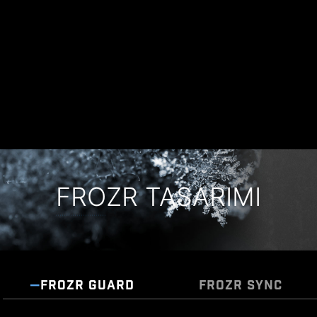
patentli tasarımıdır. Bu yapı, güç fazları
tarafından üretilen elektromanyetik girişimleri
(EMI) engeller ve topraklama özellikleri ile ısıyı
bakır yüzeye verimli bir şekilde aktarır.
FROZR TASARIMI
FROZR GUARD
FROZR SYNC