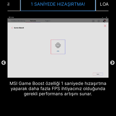
MASI
1 SANİYEDE HIZAŞIRTMA!
LOAD-L
DDR Bellek Yuvaları
MSI Game Boost özelliği 1 saniyede hızaşırtma
yaparak daha fazla FPS ihtiyacınız olduğunda
gerekli performans artışını sunar.