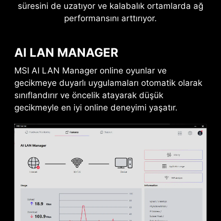
süresini de uzatıyor ve kalabalık ortamlarda ağ
performansını arttırıyor.
AI LAN MANAGER
MSI AI LAN Manager online oyunlar ve
GELECEK IÇIN HAZIR -
gecikmeye duyarlı uygulamaları otomatik olarak
THUNDERBOLT 5 READY
sınıflandırır ve öncelik atayarak düşük
160 Gb/sn'ye kadar toplam bant genişliği
gecikmeyle en iyi online deneyimi yaşatır.
kapasitesi ile en yeni süper hızlı cihazlara ve
sürücülere hazır. Portlar birden fazla 8K harici
ekrana görüntü aktarmak için kullanılabilir ve
hızlı şarj için 27W'a kadar güç iletimi yapabilir.