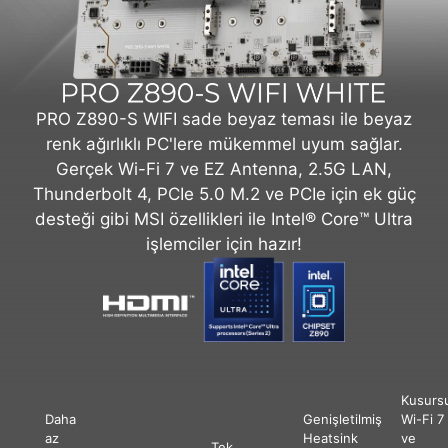
PRO Z890-S WIFI sade beyaz teması ile beyaz
renk ağırlıklı PC'lere mükemmel uyum sağlar.
Gerçek Wi-Fi 7 ve EZ Antenna, 2.5G LAN,
Thunderbolt 4, PCIe 5.0 M.2 ve PCIe için ek güç
desteği gibi MSI özellikleri ile Intel® Core™ Ultra
işlemciler için hazır!
Kusurs
Daha
Genişletilmiş
Wi-Fi 7
az
Heatsink
ve
Tek