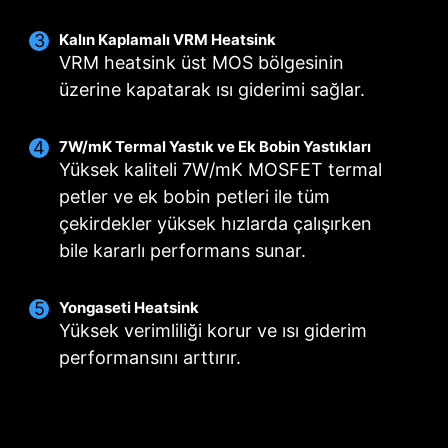
Akıllı Fan & Manuel Fan
Kullanım Senaryosu
Çoklu Profil Desteği
Kalın Kaplamalı VRM Heatsink
VRM heatsink üst MOS bölgesinin
MSI Center Modu
Akıllı Fan
Farklı kullanım durumları için 5 adede kadar
Fan ayarlarını kullanıcı senaryosunda belirtilen
5 nokta ile fan ısı eğrisini ayarlama olanağı
üzerine kapatarak ısı giderimi sağlar.
profil depolayın.
kurallara göre ayarlar.
Manuel Fan
Belirlenen yüzdeye göre ısıyı manuel olarak
BIOS Modu
7W/mK Termal Yastık ve Ek Bobin Yastıkları
Fan ayarlarını BIOS değerlerine uyumlandırır.
değiştirme olanağı
Yüksek kaliteli 7W/mK MOSFET termal
petler ve ek bobin petleri ile tüm
Kullanıcı Tercihi
çekirdekler yüksek hızlarda çalışırken
Fan ayarlarını kullanıcının belirlediği değerlere
CPU SOĞUTUCU İÇİN
SIVI SOĞUTUCU İÇİN
göre değiştirir.
bile kararlı performans sunar.
3A güç iletimi /
otomatik algılama
Yongaseti Heatsink
desteği
Yüksek verimliliği korur ve ısı giderim
performansını arttırır.
SİSTEM FANLARI İÇİN
ÖZEL EZ CONN. -