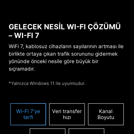
temas noktalarını
elektromanyetik sinyal
gürültülerine karşı korur.
GELECEK NESİL WI-FI ÇÖZÜMÜ
– WI-FI 7
PCIE IÇIN DESTEK GÜÇ
WiFi 7, kablosuz cihazların sayılarının artması ile
KONNEKTÖRÜ
birlikte ortaya çıkan trafik sorununu gidermek
yönünde önceki nesile göre büyük bir
Özel Destek PCIe Güç Konnektörü, AI
sıçramadır.
hesaplamaları ve oyunlarda GPU tarafından
ihtiyaç duyulan ek gücü sunarak kararlı, verimli
*Yalnızca Windows 11 ile uyumludur.
ve sürekli bir performans elde etmenizi sağlar.
Kasa uyumluluğu ile ilgili daha fazla bilgi
Wi-Fi 7'ye
Veri transfer
Kanal
terfi
hızı
Boyutu