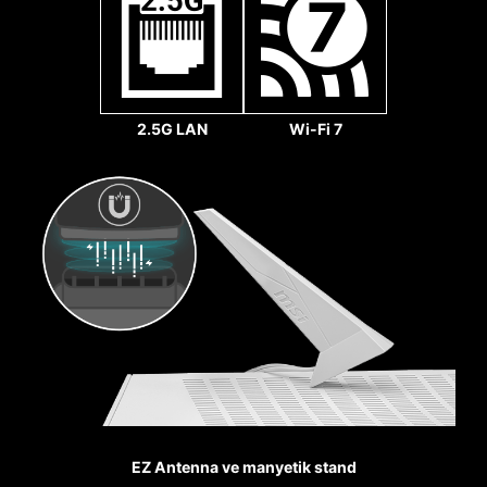
2.5G LAN
Wi-Fi 7
Sys Fan
GÜÇLENDİRİLMİŞ,
AĞIR LEHİMLİ BAĞLANTILAR
MSI PCI Express Steel
Armor slotları anakarta
ekstra lehim noktaları ile
sabitlenmiştir. Böylece
ağır ekran kartlarının
yükünü taşıyabilirler.
Oyunda her avantaj
EZ Antenna ve manyetik stand
önemlidir. Steel Armor,
Pump Fan