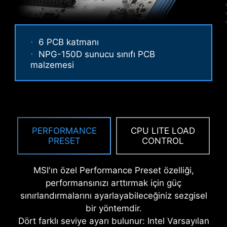
6 PCB katmanı
PASLANMAZ ÇELIK G/Ç PANELI
NPG-150D sunucu sınıfı PCB
malzemesi
Oksitlenmeye karşı dayanıklı olan G/Ç paneline
Performance, Benchmark ve Memtest
eklenen ekstra bir materyal katmanı sayesinde
modları kullanıcılara gereksinimleri ve
statik elektrik ve elektromanyetik girişim
belleklerinin hızaşırtma yetenekleri
gürültüsüne karşı koruma sağlar ve geleneksel
doğrultusunda ideal konfigürasyonu
G/Ç panellerine göre çok daha dayanıklıdır.
hızla belirleme esnekliği sunar.
PERFORMANCE
CPU LITE LOAD
PRESET
CONTROL
MSI'ın özel Performance Preset özelliği,
performansınızı arttırmak için güç
sınırlandırmalarını ayarlayabileceğiniz sezgisel
bir yöntemdir.
Dört farklı seviye ayarı bulunur: Intel Varsayılan