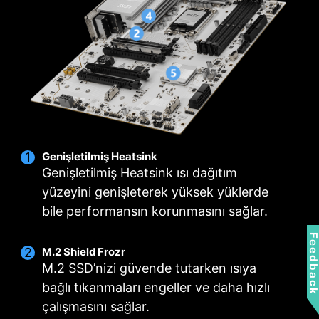
tek bir tıklama ile optimalkulanım için sezgisel
fanı için adanmış konnektör başlığı.
bir ısı takip özelliği sunar.
ÇOKLU PROFİL
AKILLI FAN &
DESTEĞİ
MANUEL FAN
Genişletilmiş Heatsink
Genişletilmiş Heatsink ısı dağıtım
yüzeyini genişleterek yüksek yüklerde
bile performansın korunmasını sağlar.
Feedbac
M.2 Shield Frozr
M.2 SSD’nizi güvende tutarken ısıya
bağlı tıkanmaları engeller ve daha hızlı
çalışmasını sağlar.