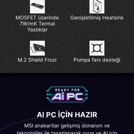
MOSFET üzerinde
Genişletilmiş Heatsink
7W/mK Termal
Yastıklar
M.2 Shield Frozr
Pompa fanı desteği
AI PC IÇIN HAZIR
MSI anakartlar gelişmiş donanım ve
teknolojiler ile tasarlanarak oyun ve AI için