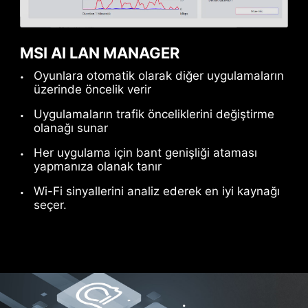
MSI AI LAN MANAGER
Oyunlara otomatik olarak diğer uygulamaların
üzerinde öncelik verir
Uygulamaların trafik önceliklerini değiştirme
olanağı sunar
Her uygulama için bant genişliği ataması
yapmanıza olanak tanır
*MSI THUNDERBOLTM5 kartı yalnızca temsil amaçlıdır
ve ürünle birlikte verilmez.
Wi-Fi sinyallerini analiz ederek en iyi kaynağı
seçer.
Toplam 160Gbps Transfer
Hızı
Büyük dosyaları eskisinden
çok daha hızlı aktarın.