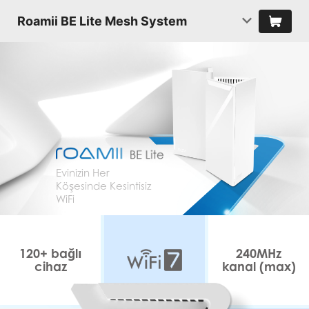
Roamii BE Lite Mesh System
Evinizin Her
Köşesinde Kesintisiz
WiFi
120+ bağlı
240MHz
cihaz
kanal (max)