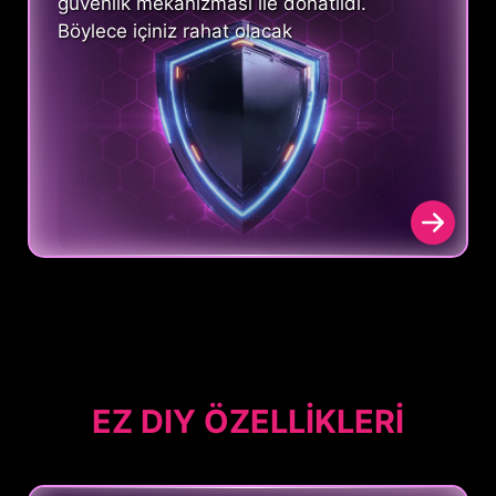
güvenlik mekanizması ile donatıldı.
Böylece içiniz rahat olacak
EZ DIY ÖZELLİKLERİ