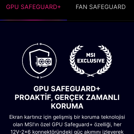
GPU SAFEGUARD+
FAN SAFEGUARD
FAN SAFEGUARD
ANINDA UYARI, AŞIRI ISINMA
GPU SAFEGUARD+
KORUMASI
PROAKTIF, GERÇEK ZAMANLI
Fan hatası meydana geldiğinde anında
KORUMA
farkederek sesli olarak uyarır ve sizi sorunun
Ekran kartınız için gelişmiş bir koruma teknolojisi
kaynağına yönlendirerek güç kaynağınızın aşırı
olan MSI'ın özel GPU Safeguard+ özelliği, her
ısınmasını önler.
12V-2x6 konnektöründeki güç akımını izleyerek