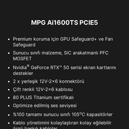
MPG Ai1600TS PCIE5
Premium koruma için GPU Safeguard+ ve Fan
Safeguard
Sunucu sınıfı malzeme, SiC arakatmanlı PFC
MOSFET
®
Nvidia
GeForce RTX™ 50 serisi ekran kartlarını
destekler
2 x yerleşik 12V-2x6 konnektörü
Çift renkli 12V-2x6 kablosu
80 PLUS Titanium sertifikalı
Optimize edilmiş ses seviyesi
o
%100 tamamı sunucu sınıfı 105
C kapasitörler
Kablo yönetimini kolaylaştıran kolay eğilebilir
örgü baskılı kablolar