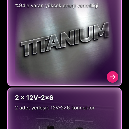
%94'e varan yüksek enerji verimliliği
2 x 12V-2x6
2 adet yerleşik 12V-2x6 konnektör