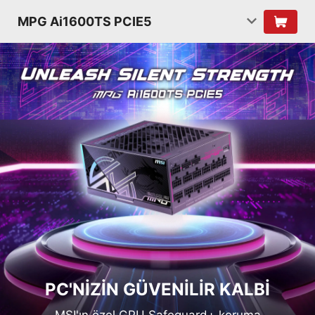
MPG Ai1600TS PCIE5
PC'NIZIN GÜVENILIR KALBI
MSI'ın özel GPU Safeguard+ koruma