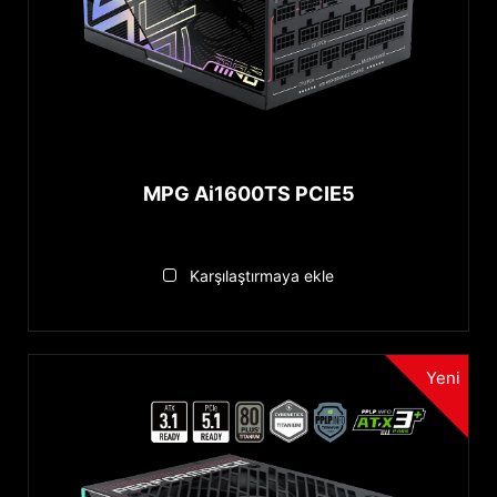
Non Modular
Ürün Segmenti
MEG Series
MAG Series
MPG Ai1600TS PCIE5
MPG Series
Sıfırla
Karşılaştırmaya ekle
Yeni