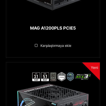
1050 to 1250W
Above 850W
850 to 1050W
650 to 850W
MAG A1200PLS PCIE5
Under 650W
↓ Tümünü göster...
80 PLUS
Karşılaştırmaya ekle
Titanium
Platinum
Yeni
Gold
Bronze
MODÜLER
Full Modular
Semi Modular