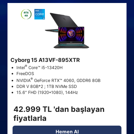
Cyborg 15 A13VF-895XTR
®
Intel
Core™ i5-13420H
FreeDOS
®
NVIDIA
GeForce RTX™ 4060, GDDR6 8GB
DDR V 8GB*2 ; 1TB NVMe SSD
15.6" FHD (1920*1080), 144Hz
42.999 TL 'dan başlayan
fiyatlarla
Hemen Al