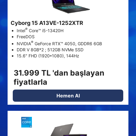
Cyborg 15 A13VE-1252XTR
®
Intel
Core™ i5-13420H
FreeDOS
®
NVIDIA
GeForce RTX™ 4050, GDDR6 6GB
DDR V 8GB*2 ; 512GB NVMe SSD
15.6" FHD (1920*1080), 144Hz
31.999 TL 'dan başlayan
fiyatlarla
Hemen Al