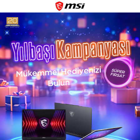
Mükemmel Hediyenizi
SÜPER
FIRSAT
Bulun