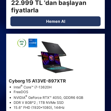
22.999 TL 'dan başlayan
fiyatlarla
Hemen Al
Cyborg 15 A13VE-897XTR
®
Intel
Core™ i7-13620H
FreeDOS
®
NVIDIA
GeForce RTX™ 4050, GDDR6 6GB
DDR V 8GB*2 ; 1TB NVMe SSD
15.6" FHD (1920*1080), 144Hz