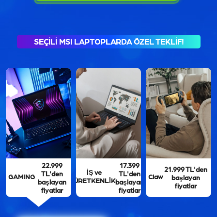
SEÇİLİ MSI LAPTOPLARDA ÖZEL TEKLİF!
22.999
17.399
21.999 TL'den
İŞ ve
TL'den
TL'den
GAMING
Claw
başlayan
ÜRETKENLİK
başlayan
başlayan
fiyatlar
fiyatlar
fiyatlar