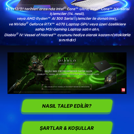
®
®
11/1~12/31 tarihleri arasında Intel
Core™ Ultra, Intel
Core™ HX-serisi
işlemciler (14. nesil),
veya AMD Ryden™ AI 300 Serisi İşlemciler ile donatılmış,
®
ve NVidia
Geforce RTX™ 4070 Laptop GPU veya üzeri özelliklere
sahip MSI Gaming Laptop satın alın,
®
(stoklarla
Diablo
IV: Vessel of Hatred™ oyununu hediye olarak kazanın
sınırlıdır)
NASIL TALEP EDILIR?
ŞARTLAR & KOŞULLAR