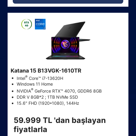
Katana 15 B13VGK-1610TR
®
Intel
Core™ i7-13620H
Windows 11 Home
®
NVIDIA
GeForce RTX™ 4070, GDDR6 8GB
DDR V 8GB*2 ; 1TB NVMe SSD
15.6" FHD (1920*1080), 144Hz
59.999 TL 'dan başlayan
fiyatlarla