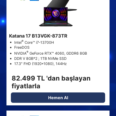
Katana 17 B13VGK-873TR
®
Intel
Core™ i7-13700H
FreeDOS
®
NVIDIA
GeForce RTX™ 4060, GDDR6 8GB
DDR V 8GB*2 ; 1TB NVMe SSD
STOK VAR
17.3" FHD (1920*1080), 144Hz
82.499 TL 'dan başlayan
STOK VAR
fiyatlarla
STOK VAR
Hemen Al
STOK VAR