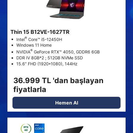
Thin 15 B12VE-1627TR
®
Intel
Core™ i5-12450H
Windows 11 Home
®
NVIDIA
GeForce RTX™ 4050, GDDR6 6GB
DDR IV 8GB*2 ; 512GB NVMe SSD
15.6" FHD (1920*1080), 144Hz
36.999 TL 'dan başlayan
fiyatlarla
Hemen Al