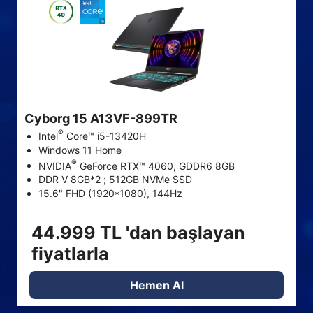
STOK VAR
STOK VAR
Fiyatlar döviz kuruna göre değişebilir ve önceden haber
verilmeksizin değiştirilebilir.
Cyborg 15 A13VF-899TR
®
Intel
Core™ i5-13420H
Windows 11 Home
®
NVIDIA
GeForce RTX™ 4060, GDDR6 8GB
DDR V 8GB*2 ; 512GB NVMe SSD
15.6" FHD (1920*1080), 144Hz
44.999 TL 'dan başlayan
fiyatlarla
Hemen Al