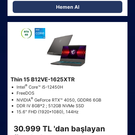
Hemen Al
Thin 15 B12VE-1625XTR
®
Intel
Core™ i5-12450H
FreeDOS
®
NVIDIA
GeForce RTX™ 4050, GDDR6 6GB
DDR IV 8GB*2 ; 512GB NVMe SSD
15.6" FHD (1920*1080), 144Hz
30.999 TL 'dan başlayan