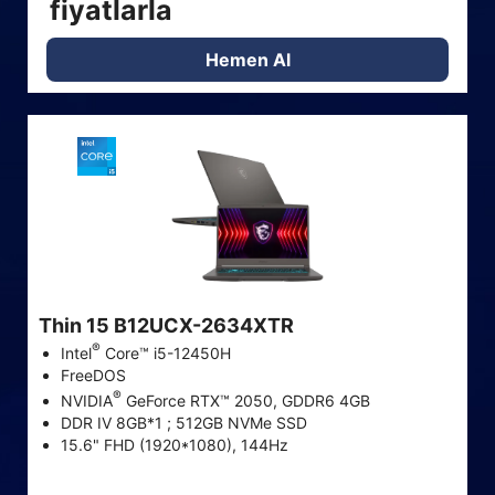
fiyatlarla
Hemen Al
Thin 15 B12UCX-2634XTR
®
Intel
Core™ i5-12450H
FreeDOS
®
NVIDIA
GeForce RTX™ 2050, GDDR6 4GB
DDR IV 8GB*1 ; 512GB NVMe SSD
15.6" FHD (1920*1080), 144Hz