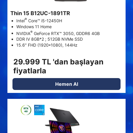
Thin 15 B12UC-1891TR
®
Intel
Core™ i5-12450H
Windows 11 Home
®
NVIDIA
GeForce RTX™ 3050, GDDR6 4GB
DDR IV 8GB*2 ; 512GB NVMe SSD
15.6" FHD (1920*1080), 144Hz
29.999 TL 'dan başlayan
fiyatlarla
Hemen Al