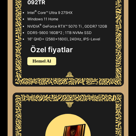
092TR
®
Intel
Core™ Ultra 9 275HX
Windows 11 Home
®
NVIDIA
GeForce RTX™ 5070 Ti , GDDR7 12GB
DDR5-5600 16GB*2 ; 1TB NVMe SSD
16” QHD+ (2560x1600), 240Hz, IPS-Level
Özel fiyatlar
Hemel Al