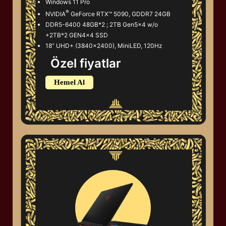
Windows 11 Pro
®
NVIDIA
GeForce RTX™ 5090, GDDR7 24GB
DDR5-6400 48GB*2 ; 2TB Gen5x4 w/o
+2TB*2 GEN4x4 SSD
18” UHD+ (3840x2400), MiniLED, 120Hz
Özel fiyatlar
Hemel Al