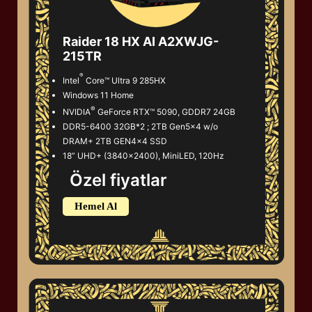
Raider 18 HX AI A2XWJG-
215TR
®
Intel
Core™ Ultra 9 285HX
Windows 11 Home
®
NVIDIA
GeForce RTX™ 5090, GDDR7 24GB
DDR5-6400 32GB*2 ; 2TB Gen5x4 w/o
DRAM+ 2TB GEN4x4 SSD
18” UHD+ (3840x2400), MiniLED, 120Hz
Özel fiyatlar
Hemel Al