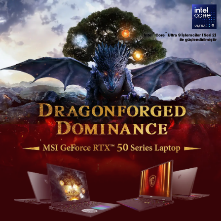
®
™
Intel
Core
Ultra 9 İşlemciler (Seri 2)
ile güçlendirilmiştir