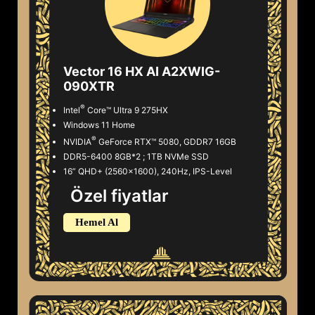
Vector 16 HX AI A2XWIG-
090XTR
®
Intel
Core™ Ultra 9 275HX
Windows 11 Home
®
NVIDIA
GeForce RTX™ 5080, GDDR7 16GB
DDR5-6400 8GB*2 ; 1TB NVMe SSD
16” QHD+ (2560x1600), 240Hz, IPS-Level
Özel fiyatlar
Hemel Al