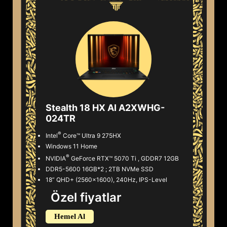
Stealth 18 HX AI A2XWHG-
024TR
®
Intel
Core™ Ultra 9 275HX
Windows 11 Home
®
NVIDIA
GeForce RTX™ 5070 Ti , GDDR7 12GB
DDR5-5600 16GB*2 ; 2TB NVMe SSD
18” QHD+ (2560x1600), 240Hz, IPS-Level
Özel fiyatlar
Hemel Al