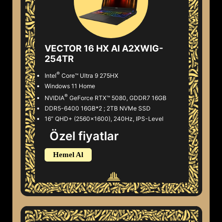
VECTOR 16 HX AI A2XWIG-
254TR
®
Intel
Core™ Ultra 9 275HX
Windows 11 Home
®
NVIDIA
GeForce RTX™ 5080, GDDR7 16GB
DDR5-6400 16GB*2 ; 2TB NVMe SSD
16” QHD+ (2560x1600), 240Hz, IPS-Level
Özel fiyatlar
Hemel Al