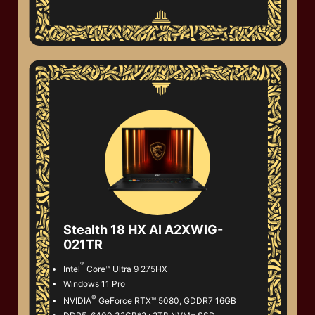
Stealth 18 HX AI A2XWIG-
021TR
®
Intel
Core™ Ultra 9 275HX
Windows 11 Pro
®
NVIDIA
GeForce RTX™ 5080, GDDR7 16GB