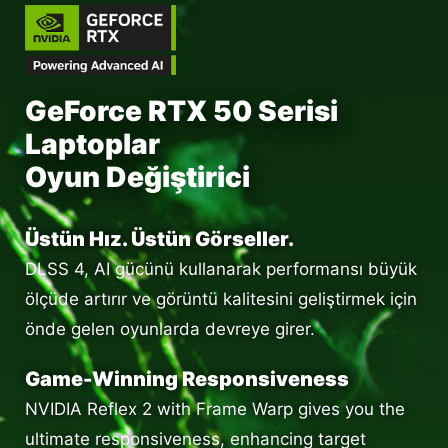
GeForce RTX 50 Serisi
Laptoplar
Oyun Değiştirici
Üstün Hız. Üstün Görseller.
DLSS 4, AI gücünü kullanarak performansı büyük
ölçüde artırır ve görüntü kalitesini geliştirmek için
önde gelen oyunlarda devreye girer.
Game-Winning Responsiveness
NVIDIA Reflex 2 with Frame Warp gives you the
ultimate responsiveness, enhancing target