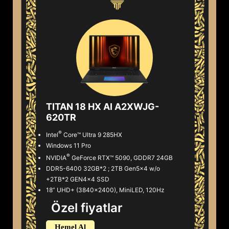
TITAN 18 HX AI A2XWJG-
620TR
®
Intel
Core™ Ultra 9 285HX
Windows 11 Pro
STOK VAR
®
NVIDIA
GeForce RTX™ 5090, GDDR7 24GB
DDR5-6400 32GB*2 ; 2TB Gen5x4 w/o
STOK VAR
+2TB*2 GEN4x4 SSD
18” UHD+ (3840x2400), MiniLED, 120Hz
STOK VAR
Özel fiyatlar
Hemel Al