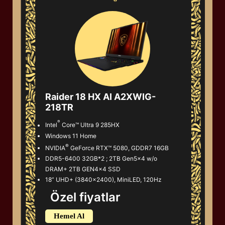
Raider 18 HX AI A2XWIG-
218TR
®
Intel
Core™ Ultra 9 285HX
Windows 11 Home
®
NVIDIA
GeForce RTX™ 5080, GDDR7 16GB
DDR5-6400 32GB*2 ; 2TB Gen5x4 w/o
DRAM+ 2TB GEN4x4 SSD
18” UHD+ (3840x2400), MiniLED, 120Hz
Özel fiyatlar
Hemel Al