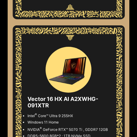
Vector 16 HX AI A2XWHG-
091XTR
®
Intel
Core™ Ultra 9 255HX
Windows 11 Home
®
NVIDIA
GeForce RTX™ 5070 Ti , GDDR7 12GB
DDR5-5600 8GB*2 ; 1TB NVMe SSD