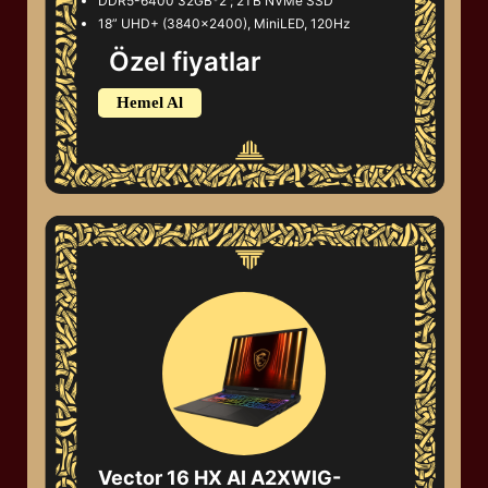
DDR5-6400 32GB*2 ; 2TB NVMe SSD
18” UHD+ (3840x2400), MiniLED, 120Hz
Özel fiyatlar
Hemel Al
Vector 16 HX AI A2XWIG-