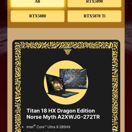
All
RTX5090
RTX5080
RTX5070 Ti
Titan 18 HX Dragon Edition
Norse Myth A2XWJG-272TR
®
Intel
Core™ Ultra 9 285HX