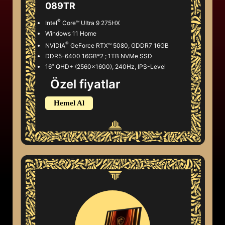
089TR
®
Intel
Core™ Ultra 9 275HX
Windows 11 Home
®
NVIDIA
GeForce RTX™ 5080, GDDR7 16GB
DDR5-6400 16GB*2 ; 1TB NVMe SSD
16” QHD+ (2560x1600), 240Hz, IPS-Level
Özel fiyatlar
Hemel Al