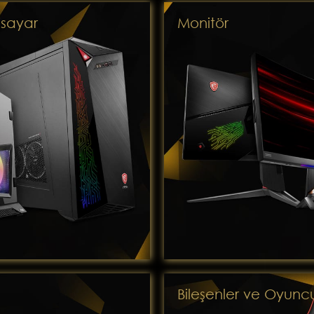
isayar
Monitör
Bileşenler ve Oyunc