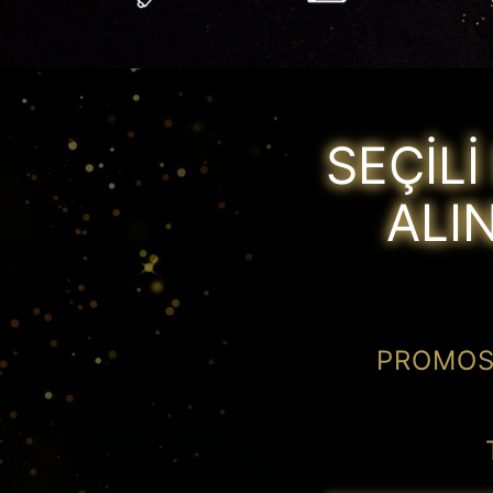
SEÇİL
ALI
PROMOSY