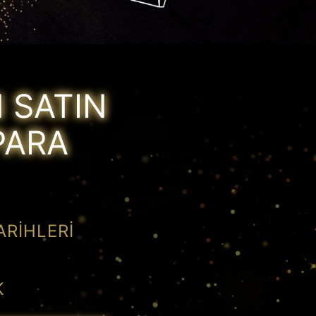
 SATIN
PARA
ARIHLERI
K