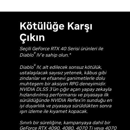
Kötülüğe Karşı
Çıkın
Seçili GeForce RTX 40 Serisi ürünleri ile
®
Diablo
IV'e sahip olun.*
®
Diablo
IV, alt edilecek sonsuz kötülük,
ustalaşılacak sayısız yetenek, kâbus gibi
zindanlar ve efsanevi ganimetlerle dolu
muhteşem bir aksiyon RPG deneyimidir.
NVIDIA DLSS 3’ün çığır açan yapay zekayla
hızlandırılmış performansı ve piyasaya ilk
sürüldüğünde NVIDIA Reflex’in sunduğu en
iyi duyarlılık ve piyasaya sürüldükten sonra
ışın izleme ile kıyamet kopacak.
Sınırlı bir süreliğine, kampanyaya dahil bir
GeForce RTX 4090, 4080, 4070 Ti veya 4070