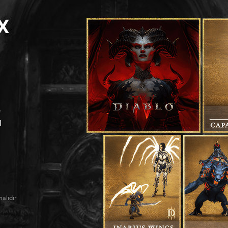
X
*
l
malıdır