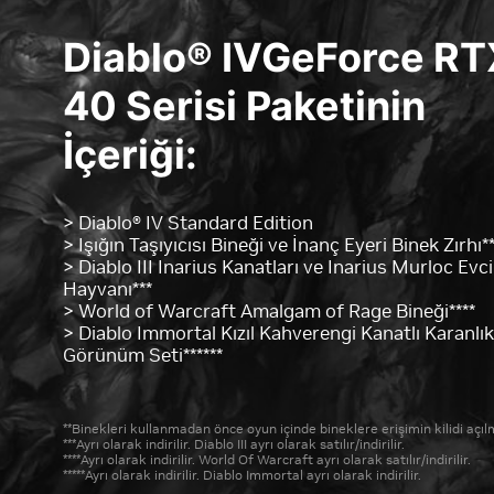
Diablo® IVGeForce RT
40 Serisi Paketinin
İçeriği:
> Diablo® IV Standard Edition
> Işığın Taşıyıcısı Bineği ve İnanç Eyeri Binek Zırhı*
> Diablo III Inarius Kanatları ve Inarius Murloc Evci
Hayvanı***
> World of Warcraft Amalgam of Rage Bineği****
> Diablo Immortal Kızıl Kahverengi Kanatlı Karanlık
Görünüm Seti******
**Binekleri kullanmadan önce oyun içinde bineklere erişimin kilidi açıl
***Ayrı olarak indirilir. Diablo III ayrı olarak satılır/indirilir.
****Ayrı olarak indirilir. World Of Warcraft ayrı olarak satılır/indirilir.
*****Ayrı olarak indirilir. Diablo Immortal ayrı olarak indirilir.