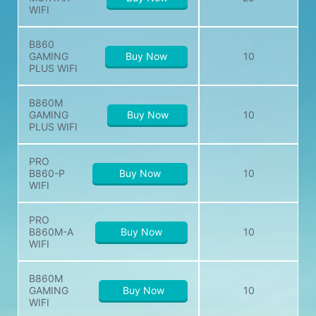
WIFI
B860
GAMING
Buy Now
10
STOK VAR
PLUS WIFI
STOK VAR
B860M
GAMING
Buy Now
10
PLUS WIFI
STOK VAR
PRO
B860-P
Buy Now
10
STOK VAR
WIFI
STOK VAR
PRO
B860M-A
Buy Now
10
WIFI
STOK VAR
B860M
Fiyatlar döviz kuruna göre değişebilir ve önceden haber
GAMING
Buy Now
10
verilmeksizin değiştirilebilir.
WIFI