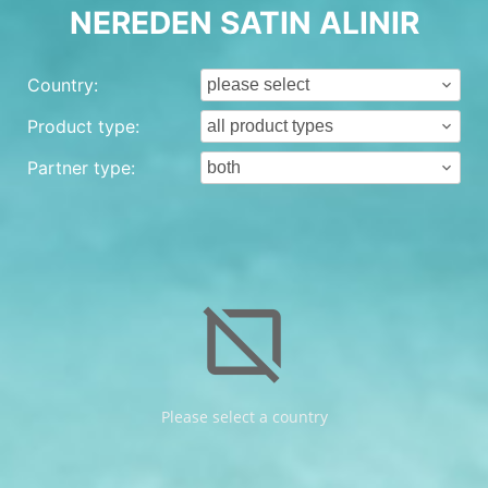
NEREDEN SATIN ALINIR
Country:
Product type:
Partner type:
browser_not_supported
Please select a country