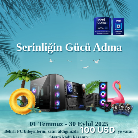
Serinliğin Gücü Adına
01 Temmuz - 30 Eylül 2025
100 USD
Belirli PC bileşenlerini satın aldığınızda
'ye varan
Steam kodu kazanın.