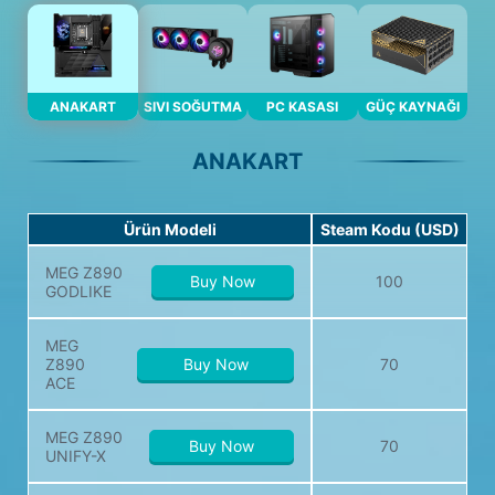
ANAKART
SIVI SOĞUTMA
PC KASASI
GÜÇ KAYNAĞI
ANAKART
Ürün Modeli
Steam Kodu (USD)
MEG Z890
Buy Now
100
GODLIKE
MEG
Z890
Buy Now
70
ACE
MEG Z890
Buy Now
70
UNIFY-X