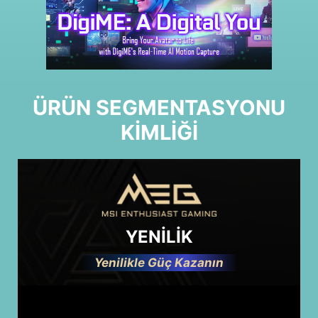
ÜRÜN SEGMENTASYONU
KİMLİĞİ
YENİLİK
Yenilikle Güç Kazanın