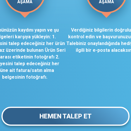
AŞAMA
AŞAMA
ünüzün kaydını yapın ve şu
Verdiğiniz bilgilerin doğrul
geleri karşıya yükleyin: 1.
kontrol edin ve başvurunuzu 
sini talep edeceğiniz her ürün
Talebiniz onaylandığında hedi
haz üzerinde bulunan Ürün Seri
ilgili bir e-posta alacaksın
rası etiketinin fotoğrafı 2.
STOK VAR
STOK V
yesini talep edeceğiniz her
üne ait fatura/satın alma
belgesinin fotoğrafı.
STOK VAR
STOK V
STOK VAR
STOK V
HEMEN TALEP ET