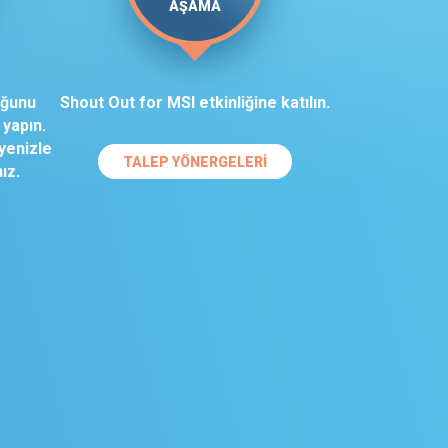
AŞAMA
uğunu
Shout Out for MSI etkinliğine katılın.
yapın.
yenizle
TALEP YÖNERGELERI
ız.
AR
AR
AR