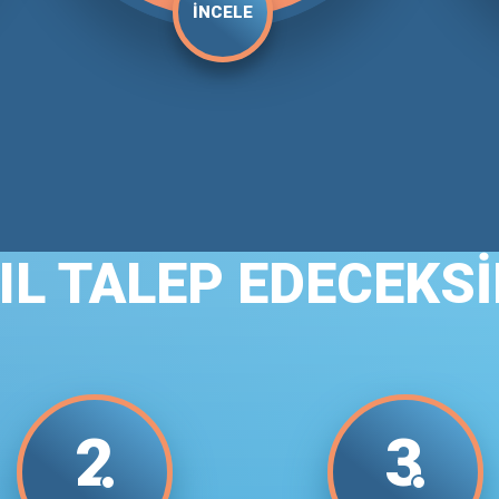
İNCELE
IL TALEP EDECEKSİ
2
3