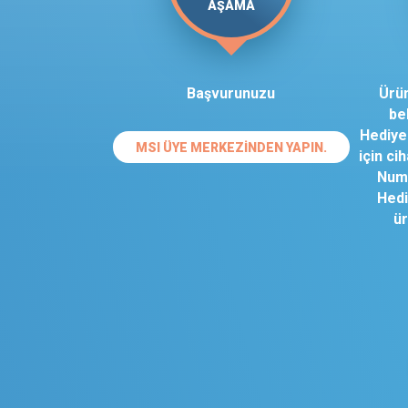
AŞAMA
Başvurunuzu
Ürün
bel
Hediye
MSI ÜYE MERKEZINDEN YAPIN.
için ci
Numa
Hedi
ür