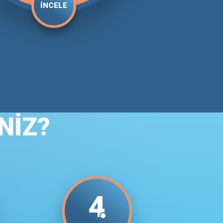
İNCELE
NİZ?
4