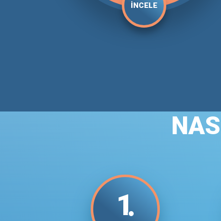
İNCELE
NAS
1