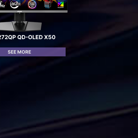
272QP QD-OLED X50
SEE MORE