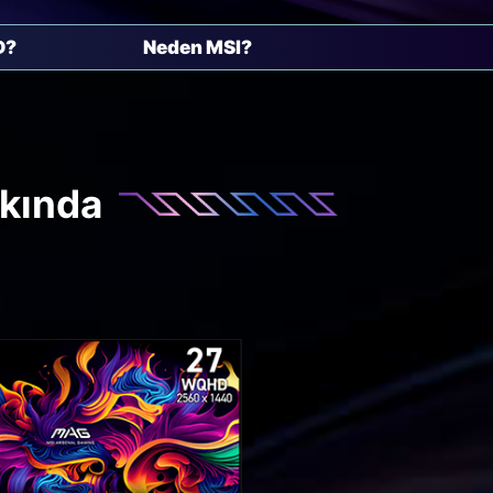
D?
Neden MSI?
kkında