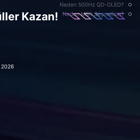
Neden 500Hz QD-OLED?
ller Kazan!
Neden MSI’ı Seçmelisin?
t 2026