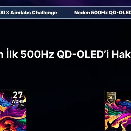
SI × Aimlabs Challenge
Neden 500Hz QD-OLE
n İlk 500Hz QD-OLED’i Ha