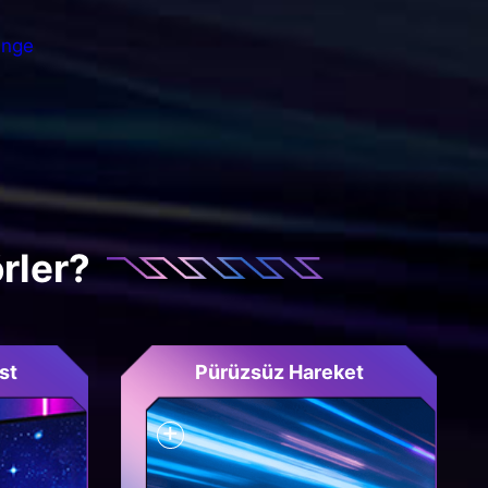
enge
rler?
st
Pürüzsüz Hareket
+