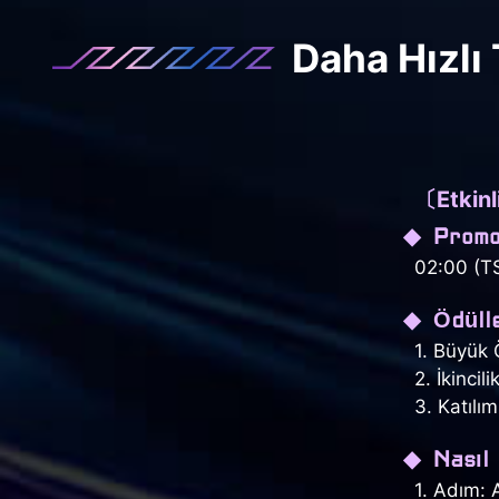
Daha Hızlı
〔Etkinli
◆ Promo
02:00 (TS
◆ Ödüll
1. Büyük
2. İkinci
3. Katıl
◆ Nasıl 
1. Adım: A