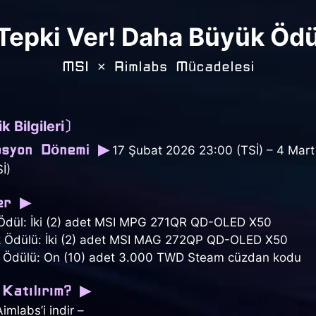
 Tepki Ver! Daha Büyük Ödü
MSI × Aimlabs Mücadelesi
k Bilgileri〕
syon Dönemi ▶
17 Şubat 2026 23:00 (TSİ) – 4 Mar
İ)
er ▶
 Ödül: İki (2) adet MSI MPG 271QR QD-OLED X50
lik Ödülü: İki (2) adet MSI MAG 272QP QD-OLED X50
ım Ödülü: On (10) adet 3.000 TWD Steam cüzdan kodu
Katılırım? ▶
imlabs’i indir –