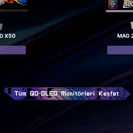
D X50
MAG 
Tüm QD-OLED Monitörleri Keşfet