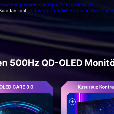
store.steampowered.com/app/714010/Aimlabs/
Buradan katıl –
https://msi.gm/MSIHordeshotDuosChall
n 500Hz QD-OLED Monitö
OLED CARE 3.0
Kusursuz Kontra
+