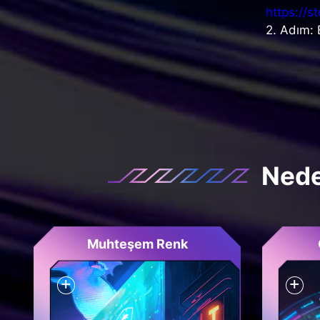
https://
2. Adım: 
Nede
Muhteşem Renk
+
+