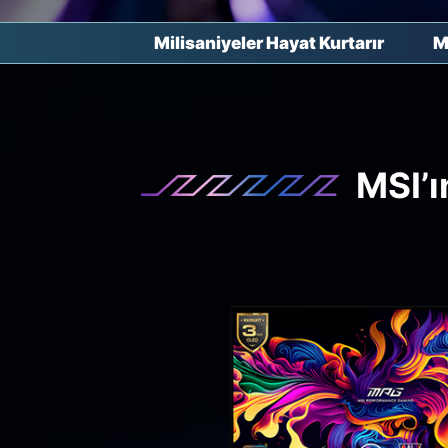
Milisaniyeler Hayat Kurtarır
M
MSI’ı