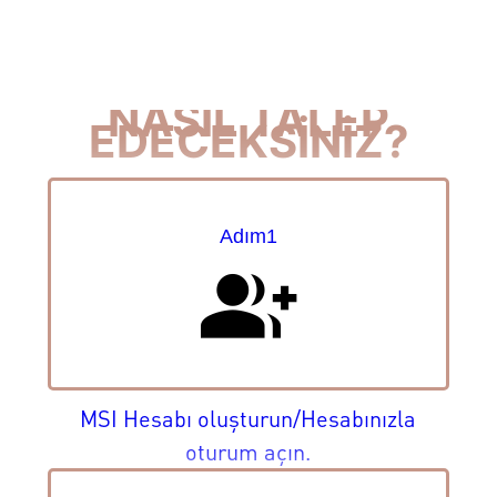
NASIL TALEP
EDECEKSİNİZ?
Adım1
group_add
MSI Hesabı oluşturun/Hesabınızla
oturum açın.