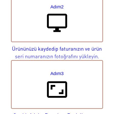
Adım2
desktop_windows
Ürününüzü kaydedip faturanızın ve ürün
seri numaranızın fotoğrafını yükleyin.
Adım3
aspect_ratio