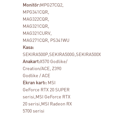
Monitör:
MPG27CQ2,
MPG341CQR,
MAG322CQR,
MAG321CQR,
MAG321CURV,
MAG271CQR, PS341WU
Kasa:
SEKIRA500P,SEKIRA500G,SEKIRA500X
Anakart:
X570 Godlike/
Creation/ACE, Z390
Godlike / ACE
Ekran kartı:
MSI
GeForce RTX 20 SUPER
serisi,MSI GeForce RTX
20 serisi,MSI Radeon RX
5700 serisi