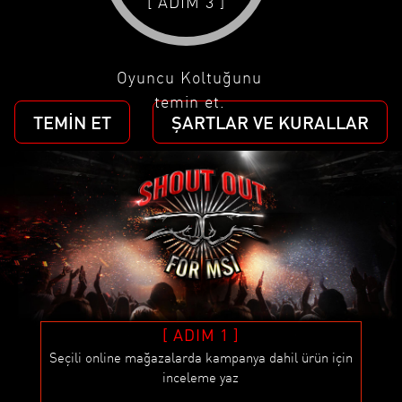
[ ADIM 3 ]
Oyuncu Koltuğunu
temin et.
TEMIN ET
ŞARTLAR VE KURALLAR
[ ADIM 1 ]
Seçili online mağazalarda kampanya dahil ürün için
inceleme yaz