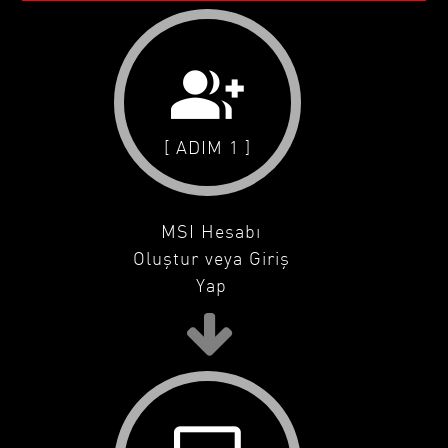
group_add
[ ADIM 1 ]
MSI Hesabı
Oluştur veya Giriş
Yap