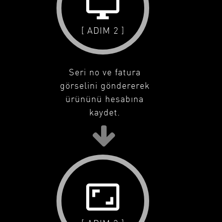
desktop_windows
[ ADIM 2 ]
Seri no ve fatura
görselini göndererek
ürününü hesabına
kaydet.
aspect_ratio