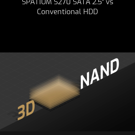
SPATIUM S270 SATA 2.5” vs
Conventional HDD