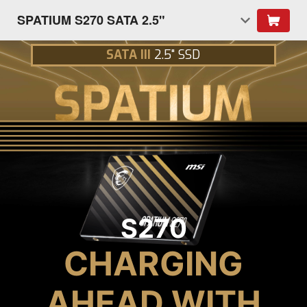
SPATIUM S270 SATA 2.5"
SATA III
2.5" SSD
S270
CHARGING
AHEAD WITH