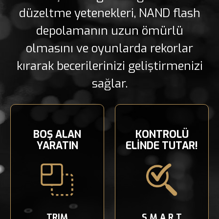
düzeltme yetenekleri, NAND flash
depolamanın uzun ömürlü
olmasını ve oyunlarda rekorlar
kırarak becerilerinizi geliştirmenizi
sağlar.
BOŞ ALAN
KONTROLÜ
YARATIN
ELİNDE TUTAR!
TRIM
S.M.A.R.T