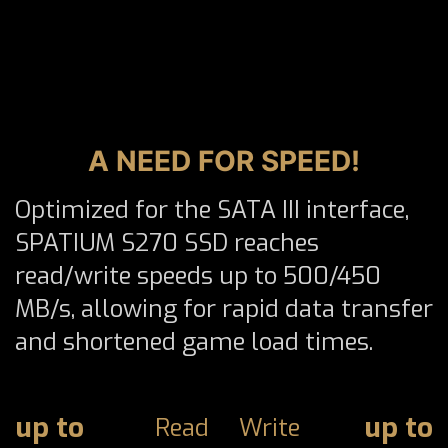
A NEED FOR SPEED!
Optimized for the SATA III interface,
SPATIUM S270 SSD reaches
read/write speeds up to 500/450
MB/s, allowing for rapid data transfer
and shortened game load times.
up to
up to
Read
Write