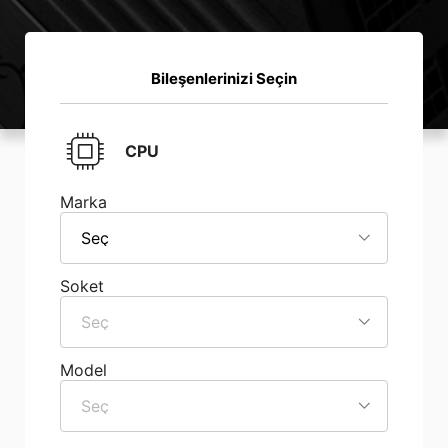
Bileşenlerinizi Seçin
CPU
Marka
Seç
Soket
Seç
Model
Seç