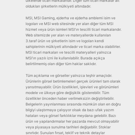
ülkelerde ticari markalarıdır. Diğer tüm ticari markalar ait
oldukları şirketlerin mülkiyeti altındadır.
MSI, MSI Gaming, ejderha ve ejderha amblemi isim ve
logoları ve MSI web sitesinde yer alan diğer tüm MSI
hizmet veya ürün isimleri MSI'ın tescilli ticari markalarıdır.
Web sitemizde yer alan ve materyallerde kullanılan
3.taraf ürün ve şirketlerin isim ve logoları kendi
sahiplerinin mülkiyeti altındadır ve ticari marka olabilirler.
MSI ticari markaları ve tescilli materyalleri yalnızca
MSI'ın yazılı izni ile kullanılabilir. Burada açıkça
belirtilmemiş olan diğer tüm haklar saklıdır.
Tüm açıklama ve görseller yalnızca teşhir amaçlıdır.
Ürünlerin görsel betimlemeleri gerçek ürünleri tam olarak
yansıtmayabilir. Ürün özellikleri, işlevleri ve görünümleri
modele ve ülkeye göre değişiklik gösterebilir. Tüm
özellikler önceden haber verilmeksizin değiştirilebilir.
Belgelerin yayınlanması sırasında mümkün olan en doğru
bilgiyi ulaştırmaya çalışıyor olsak da bazı ufak yazım
hataları veya görsel farklılıklar meydana gelebilir. Bazı
ürün ve yapılandırmalar her pazarda mevcut olmayabilir
veya piyasaya sunulma tarihleri değişebilir. Stoklar
sınırlıdır. Sunulan fırsat, teklif ve teknik detaylar