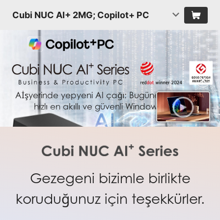
Cubi NUC AI+ 2MG; Copilot+ PC
✕
Aİşyerinde yepyeni AI çağı: Bugüne kadarki en
hızlı en akıllı ve güvenli Windows PC'ler
Gezegeni bizimle birlikte
koruduğunuz için teşekkürler.