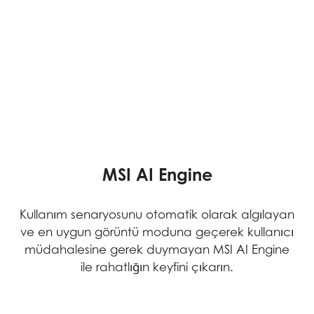
Microsoft Copilot
MSI AI Engine
Her yerde sizinle birlikte çalışan ve ihtiyaçlarınıza
Kullanım senaryosunu otomatik olarak algılayan
ve en uygun görüntü moduna geçerek kullanıcı
akıllıca adapte olan AI yardımcınız Copilot ile
müdahalesine gerek duymayan MSI AI Engine
hayatınızdaki insanlarla ve diğer her şeyle
bağlantıda kalın; daha akıllı ve daha üretken
ile rahatlığın keyfini çıkarın.
çalışın ve yaratıcılığınızı geliştirin.