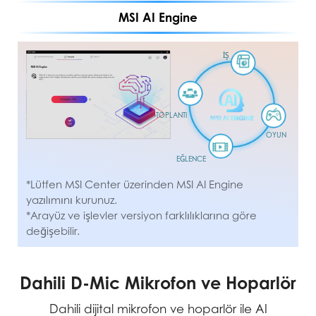
MSI AI Engine
İŞ
TOPLANTI
OYUN
EĞLENCE
*Desteklenen bölge ve dilleri Microsoft web sitesinde
*Lütfen MSI Center üzerinden MSI AI Engine
bulabilirsiniz.
yazılımını kurunuz.
*Arayüz ve işlevler versiyon farklılıklarına göre
*Arayüz ve işlevler versiyon farklılıklarına göre
değişebilir.
değişebilir.
Dahili D-Mic Mikrofon ve Hoparlör
Dahili dijital mikrofon ve hoparlör ile AI