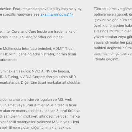
device. Features and app availability may vary by
Tüm açıklama ve görsell
ire specific hardware(see
aka.ms/windows11-
betimlemeleri gerçek ürü
işlevleri ve görünümler
özellikler önceden haber
sırasında mümkün olan e
side, Intel Core, and Core Inside are trademarks of
yazım hataları veya görs
iaries in the U.S. and/or other countries.
yapılandırmalar her pa
tarihleri değişebilir. Sto
 Multimedia Interface terimleri, HDMI™ Ticari
açısından en güncel ve d
 HDMI™ Licensing Administrator, Inc.’nin ticari
irtibata geçiniz.
arkalarıdır.
m hakları saklıdır. NVIDIA, NVIDIA logosu,
IA Turing, NVIDIA Corporation şirketinin ABD
markalarıdır. Diğer tüm ticari markalar ait oldukları
ejderha amblemi isim ve logoları ve MSI web
I hizmet veya ürün isimleri MSI'ın tescilli ticari
r alan ve materyallerde kullanılan 3.taraf ürün ve
ndi sahiplerinin mülkiyeti altındadır ve ticari marka
ı ve tescilli materyalleri yalnızca MSI'ın yazılı izni
a belirtilmemiş olan diğer tüm haklar saklıdır.