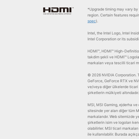
*Upgrade timing may vary by 
region. Certain features requ
spec
).
Intel, the Intel Logo, Intel In
Intel Corporation or its subsid
HDMI™, HDMI™ High-Definition
takdim şekli ve HDMI™ Logoları
markaları veya tescilli ticari m
© 2026 NVIDIA Corporation. Tü
GeForce, GeForce RTX ve NVID
ve/veya diğer ülkelerde ticari 
şirketlerin mülkiyeti altındadır.
MSI, MSI Gaming, ejderha ve 
sitesinde yer alan diğer tüm MS
markalarıdır. Web sitemizde ye
şirketlerin isim ve logoları ke
olabilirler. MSI ticari markalar
ile kullanılabilir. Burada açıkç