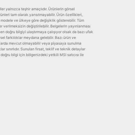
er yalnızca teşhir amaçlıdır. Ürünlerin görsel
nleri tam olarak yansıtmayabilir. Ürün özellikleri,
i modele ve ülkeye göre değişiklik gösterebilir. Tüm
 verilmeksizin değiştirilebilir. Belgelerin yayınlanması
n doğru bilgiyi ulaştırmaya çalışıyor olsak da bazı ufak
el farklılıklar meydana gelebilir. Bazı ürün ve
zarda mevcut olmayabilir veya piyasaya sunulma
klar sınırlıdır. Sunulan fırsat, teklif ve teknik detaylar
oğru bilgi için bölgenizdeki yetkili MSI satıcısı ile