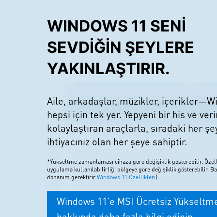
WINDOWS 11 SENİ
SEVDİĞİN ŞEYLERE
YAKINLAŞTIRIR.
Aile, arkadaşlar, müzikler, içerikler—
hepsi için tek yer. Yepyeni bir his ve ver
kolaylaştıran araçlarla, sıradaki her şey
ihtiyacınız olan her şeye sahiptir.
*Yükseltme zamanlaması cihaza göre değişiklik gösterebilir. Özell
uygulama kullanılabilirliği bölgeye göre değişiklik gösterebilir. Ba
donanım gerektirir
Windows 11 Özellikleri
).
Windows 11'e MSI Ücretsiz Yükseltm
hakkında daha fazla bilgi edinin