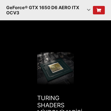
GeForce® GTX 1650 D6 AERO ITX
OCV3
TURING
SHADERS