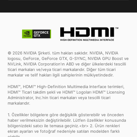
© 2026 NVIDIA Şirketi. tüm hakları saklıdır. NVIDIA, NVIDIA
logosu, GeForce, GeForce GTX, G-SYNC, NVIDIA GPU Boost ve
NVLink, NVIDIA Corporation'ın ABD ve diğer ülkelerdeki tescilli
ticari markaları ve/veya ticari markalarıdır. Diğer tüm ticari
markalar ve telif hakları ilgili sahiplerinin mülkiyetindedir.
HDMI™, HDMI™ High-Definition Multimedia Interface terimleri,
HDMI™ Ticari takdim şekli ve HDMI™ Logoları HDMI™ Licensing
Administrator, Inc.’nin ticari markaları veya tescilli ticari
markalarıdır.
1. Özellikler bölgelere göre değişiklik gösterebilir ve önceden
haber verilmeksizin değiştirilebilir. Lütfen özellikler konusunda
bölgenizdeki satıcı ile temasa geçiniz.<br> 2. Ürün renkleri
ekran ayarları ve fotoğraf nedeniyle satılan modelden farklı
olabilir.