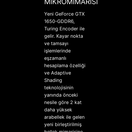
MİKROMİMARİSİ
Yeni GeForce GTX
1650-GDDR6,
Turing Encoder ile
gelir. Kayar nokta
ve tamsayı
işlemlerinde
eşzamanlı
hesaplama özelliği
ve Adaptive
Shading
teknolojisinin
yanında önceki
nesile göre 2 kat
daha yüksek
arabellek ile gelen
yeni birleştirilmiş
bellek mimarisine