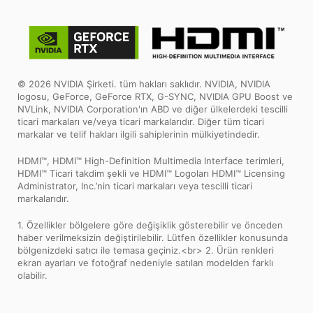
© 2026 NVIDIA Şirketi. tüm hakları saklıdır. NVIDIA, NVIDIA
logosu, GeForce, GeForce RTX, G-SYNC, NVIDIA GPU Boost ve
NVLink, NVIDIA Corporation'ın ABD ve diğer ülkelerdeki tescilli
ticari markaları ve/veya ticari markalarıdır. Diğer tüm ticari
markalar ve telif hakları ilgili sahiplerinin mülkiyetindedir.
HDMI™, HDMI™ High-Definition Multimedia Interface terimleri,
HDMI™ Ticari takdim şekli ve HDMI™ Logoları HDMI™ Licensing
Administrator, Inc.’nin ticari markaları veya tescilli ticari
markalarıdır.
1. Özellikler bölgelere göre değişiklik gösterebilir ve önceden
haber verilmeksizin değiştirilebilir. Lütfen özellikler konusunda
bölgenizdeki satıcı ile temasa geçiniz.<br> 2. Ürün renkleri
ekran ayarları ve fotoğraf nedeniyle satılan modelden farklı
olabilir.