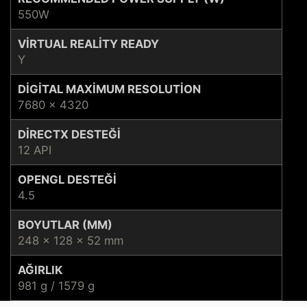
550W
VIRTUAL REALITY READY
Y
DIGITAL MAXIMUM RESOLUTION
7680 x 4320
DIRECTX DESTEĞI
12 API
OPENGL DESTEĞI
4.5
BOYUTLAR (MM)
248 x 128 x 52 mm
AĞIRLIK
981 g / 1579 g