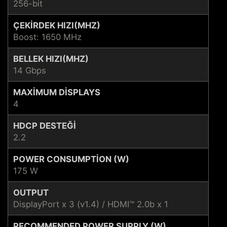
256-bit
ÇEKIRDEK HIZI(MHZ)
Boost: 1650 MHz
BELLEK HIZI(MHZ)
14 Gbps
MAXIMUM DISPLAYS
4
HDCP DESTEĞI
2.2
POWER CONSUMPTION (W)
175 W
OUTPUT
DisplayPort x 3 (v1.4) / HDMI™ 2.0b x 1
RECOMMENDED POWER SUPPLY (W)