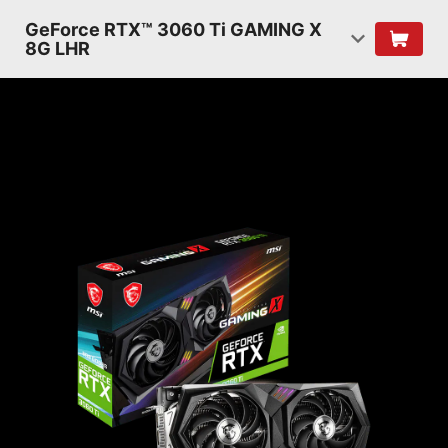
GeForce RTX™ 3060 Ti GAMING X
8G LHR