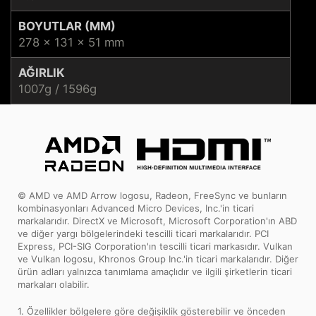
BOYUTLAR (MM)
278 x 131 x 51 mm
AĞIRLIK
1007g / 1596g
© AMD ve AMD Arrow logosu, Radeon, FreeSync ve bunların
kombinasyonları Advanced Micro Devices, Inc.'in ticari
markalarıdır. DirectX ve Microsoft, Microsoft Corporation'ın ABD
ve diğer yargı bölgelerindeki tescilli ticari markalarıdır. PCI
Express, PCI-SIG Corporation'ın tescilli ticari markasıdır. Vulkan
ve Vulkan logosu, Khronos Group Inc.'in ticari markalarıdır. Diğer
ürün adları yalnızca tanımlama amaçlıdır ve ilgili şirketlerin ticari
markaları olabilir.
1. Özellikler bölgelere göre değişiklik gösterebilir ve önceden