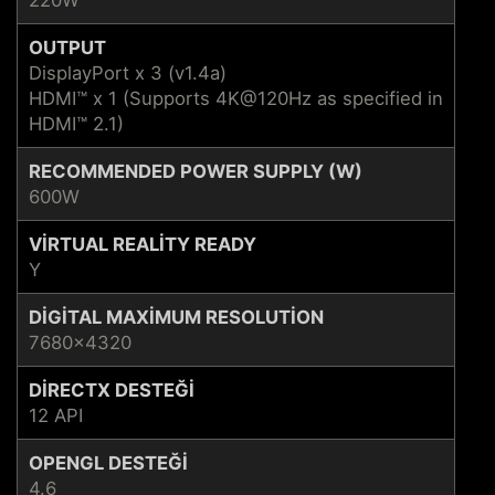
OUTPUT
DisplayPort x 3 (v1.4a)
HDMI™ x 1 (Supports 4K@120Hz as specified in
HDMI™ 2.1)
RECOMMENDED POWER SUPPLY (W)
600W
VIRTUAL REALITY READY
Y
DIGITAL MAXIMUM RESOLUTION
7680x4320
DIRECTX DESTEĞI
12 API
OPENGL DESTEĞI
4.6