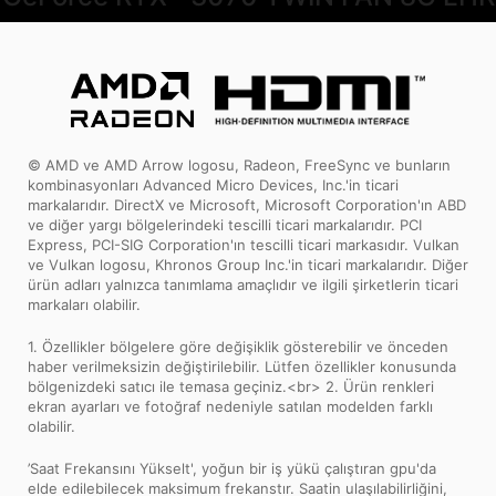
© AMD ve AMD Arrow logosu, Radeon, FreeSync ve bunların
kombinasyonları Advanced Micro Devices, Inc.'in ticari
markalarıdır. DirectX ve Microsoft, Microsoft Corporation'ın ABD
ve diğer yargı bölgelerindeki tescilli ticari markalarıdır. PCI
Express, PCI-SIG Corporation'ın tescilli ticari markasıdır. Vulkan
ve Vulkan logosu, Khronos Group Inc.'in ticari markalarıdır. Diğer
ürün adları yalnızca tanımlama amaçlıdır ve ilgili şirketlerin ticari
markaları olabilir.
1. Özellikler bölgelere göre değişiklik gösterebilir ve önceden
haber verilmeksizin değiştirilebilir. Lütfen özellikler konusunda
bölgenizdeki satıcı ile temasa geçiniz.<br> 2. Ürün renkleri
ekran ayarları ve fotoğraf nedeniyle satılan modelden farklı
olabilir.
’Saat Frekansını Yükselt', yoğun bir iş yükü çalıştıran gpu'da
elde edilebilecek maksimum frekanstır. Saatin ulaşılabilirliğini,