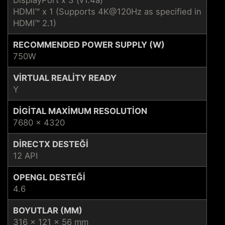
DisplayPort x 3 (v1.4a)
HDMI™ x 1 (Supports 4K@120Hz as specified in
HDMI™ 2.1)
RECOMMENDED POWER SUPPLY (W)
750W
VIRTUAL REALITY READY
Y
DIGITAL MAXIMUM RESOLUTION
7680 x 4320
DIRECTX DESTEĞI
12 API
OPENGL DESTEĞI
4.6
BOYUTLAR (MM)
316 x 121 x 56 mm