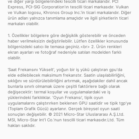
ve diğer yargı bölgelerindeki tescilli ticari markalarıdır. PCI
Express, PCI-SIG Corporation'ın tescilli ticari markasıdır. Vulkan
ve Vulkan logosu, Khronos Group Inc.'in ticari markalarıdır. Diğer
ürün adları yalnızca tanımlama amaçlıdır ve ilgili şirketlerin ticari
markaları olabilir.
1. Özellikler bölgelere göre değişiklik gösterebilir ve önceden
haber verilmeksizin değiştirilebilir. Lütfen özellikler konusunda
bölgenizdeki satıcı ile temasa geçiniz.<br> 2. Ürün renkleri
ekran ayarları ve fotoğraf nedeniyle satılan modelden farklı
olabilir.
’Saat Frekansını Yükselt', yoğun bir iş yükü çalıştıran gpu'da
elde edilebilecek maksimum frekanstır. Saatin ulaşılabilirliğini,
sıklığını ve sürdürülebilirliğini artırmak, aşağıdakiler dahil ancak
bunlarla sınırlı olmamak üzere çeşitli faktörlere bağlı olarak
değişecektir: termal koşullar ve uygulamalardaki ve iş
yüklerindeki farklılıklar. 'Oyun Frekansı', tipik oyun
uygulamalarını çalıştırırken beklenen GPU saatidir ve tipik tgp'ye
(Toplam Grafik Gücü) ayarlanır. Gerçek bireysel oyun saati
sonuçları değişebilir. © 2021 Micro-Star Uluslararası A.Ş.Ltd.
MSI, Micro-Star Int'l Co.'nun tescilli ticari markasıdır.Ltd. Tüm
hakları saklıdır.