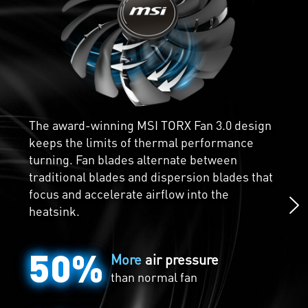
directly to the heatsink for better cooling.
Core Pipes are precision-machined for
maximum contact over the GPU and spread
The award-winning MSI TORX Fan 3.0 design
the heat along the full length of the heatsink
keeps the limits of thermal performance
Chillingly Silent
for optimal cooling.
turning. Fan blades alternate between
traditional blades and dispersion blades that
Zero Frozr is the calm before the storm. The
focus and accelerate airflow into the
fans completely stop when temperatures are
heatsink.
relatively low, eliminating all noise when
active cooling is unneeded. The fans will
50%
automatically start spinning again when the
More
air pressure
heat is on during gaming.
than normal fan