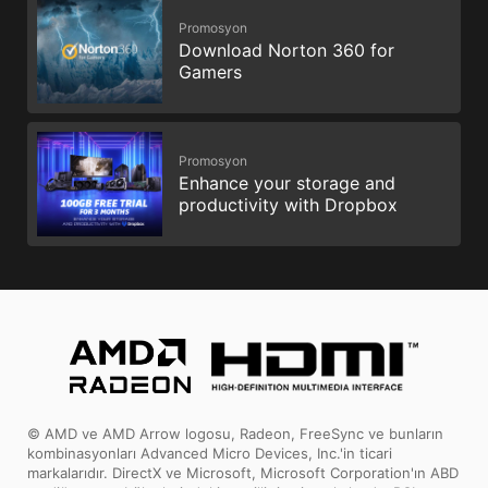
Promosyon
Download Norton 360 for
Gamers
Promosyon
Enhance your storage and
productivity with Dropbox
© AMD ve AMD Arrow logosu, Radeon, FreeSync ve bunların
kombinasyonları Advanced Micro Devices, Inc.'in ticari
markalarıdır. DirectX ve Microsoft, Microsoft Corporation'ın ABD