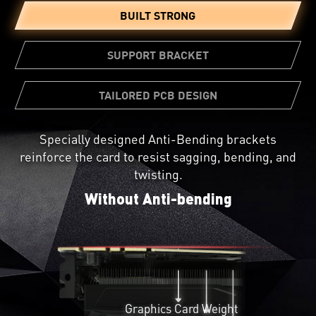
BUILT STRONG
SUPPORT BRACKET
TAILORED PCB DESIGN
Specially designed Anti-Bending brackets
Not all circuit boards are created equal. A custom
reinforce the card to resist sagging, bending, and
PCB Design provides greater reliability and beefed
A bundled support bracket can be
twisting.
up power circuitry for pushing the card to its
attached to your PC case for additional
limits.
Without Anti-bending
graphics card reinforcement.
Graphics Card Weight