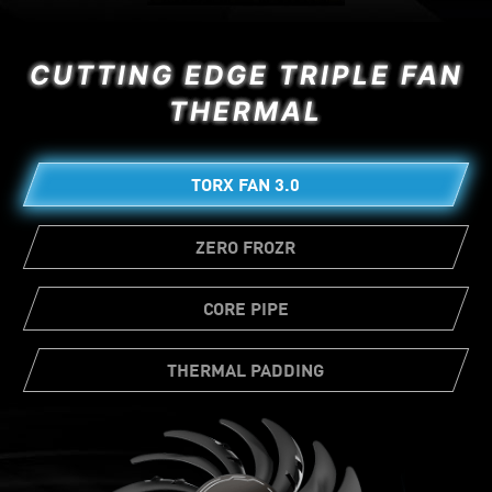
CUTTING EDGE TRIPLE FAN
THERMAL
TORX FAN 3.0
ZERO FROZR
CORE PIPE
THERMAL PADDING
Ample amounts of thermal pads allow
various board components to transfer heat