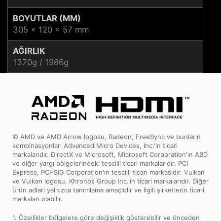
BOYUTLAR (MM)
305 x 120 x 57 mm
AĞIRLIK
1370g / 1986g
© AMD ve AMD Arrow logosu, Radeon, FreeSync ve bunların
kombinasyonları Advanced Micro Devices, Inc.'in ticari
markalarıdır. DirectX ve Microsoft, Microsoft Corporation'ın ABD
ve diğer yargı bölgelerindeki tescilli ticari markalarıdır. PCI
Express, PCI-SIG Corporation'ın tescilli ticari markasıdır. Vulkan
ve Vulkan logosu, Khronos Group Inc.'in ticari markalarıdır. Diğer
ürün adları yalnızca tanımlama amaçlıdır ve ilgili şirketlerin ticari
markaları olabilir.
1. Özellikler bölgelere göre değişiklik gösterebilir ve önceden