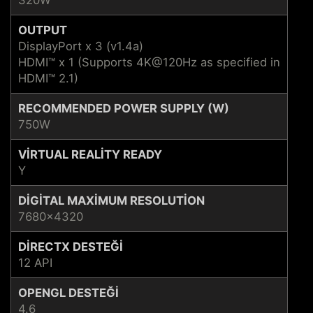
OUTPUT
DisplayPort x 3 (v1.4a)
HDMI™ x 1 (Supports 4K@120Hz as specified in
HDMI™ 2.1)
RECOMMENDED POWER SUPPLY (W)
750W
VIRTUAL REALITY READY
Y
DIGITAL MAXIMUM RESOLUTION
7680x4320
DIRECTX DESTEĞI
12 API
OPENGL DESTEĞI
4.6