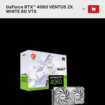
GeForce RTX™ 4060 VENTUS 2X
WHITE 8G VTS