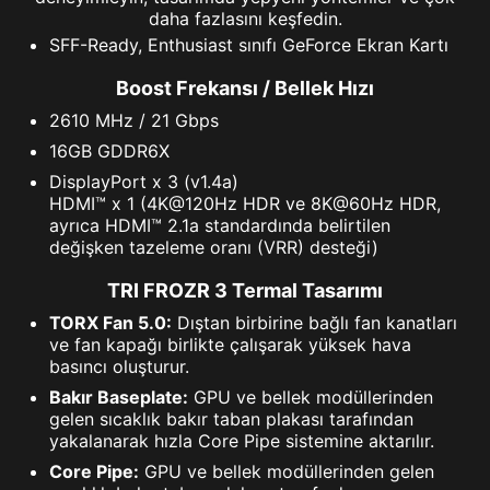
daha fazlasını keşfedin.
SFF-Ready, Enthusiast sınıfı GeForce Ekran Kartı
Boost Frekansı / Bellek Hızı
2610 MHz / 21 Gbps
16GB GDDR6X
DisplayPort x 3 (v1.4a)
HDMI™ x 1 (4K@120Hz HDR ve 8K@60Hz HDR,
ayrıca HDMI™ 2.1a standardında belirtilen
değişken tazeleme oranı (VRR) desteği)
TRI FROZR 3 Termal Tasarımı
TORX Fan 5.0:
Dıştan birbirine bağlı fan kanatları
ve fan kapağı birlikte çalışarak yüksek hava
basıncı oluşturur.
Bakır Baseplate:
GPU ve bellek modüllerinden
gelen sıcaklık bakır taban plakası tarafından
yakalanarak hızla Core Pipe sistemine aktarılır.
Core Pipe:
GPU ve bellek modüllerinden gelen