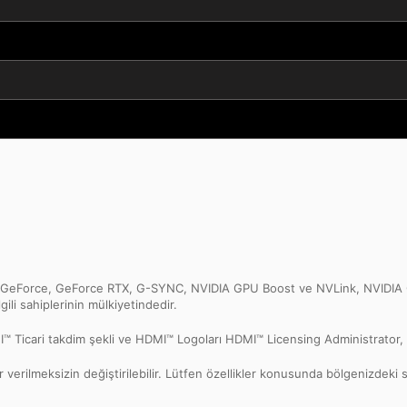
, GeForce, GeForce RTX, G-SYNC, NVIDIA GPU Boost ve NVLink, NVIDIA Corp
lgili sahiplerinin mülkiyetindedir.
icari takdim şekli ve HDMI™ Logoları HDMI™ Licensing Administrator, Inc.’n
 verilmeksizin değiştirilebilir. Lütfen özellikler konusunda bölgenizdeki s