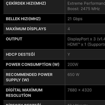
ÇEKIRDEK HIZI(MHZ)
Extreme Performanc
Boost: 2475 MHz
BELLEK HIZI(MHZ)
21 Gbps
MAXIMUM DISPLAYS
4
OUTPUT
DisplayPort x 3 (v1.
HDMI™ x 1 (Support
HDCP DESTEĞI
Y
POWER CONSUMPTION (W)
200W
RECOMMENDED POWER
650 W
SUPPLY (W)
DIGITAL MAXIMUM
7680 x 4320
RESOLUTION