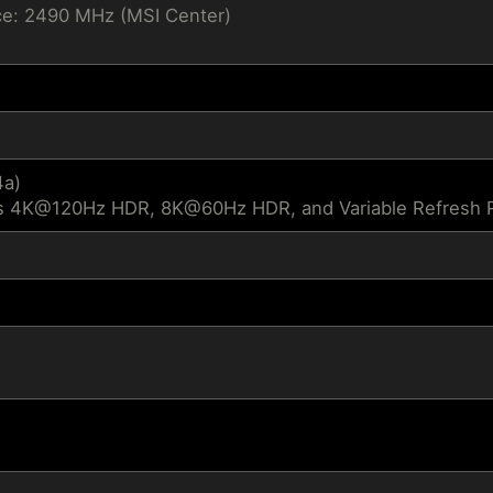
e: 2490 MHz (MSI Center)
4a)
s 4K@120Hz HDR, 8K@60Hz HDR, and Variable Refresh Ra