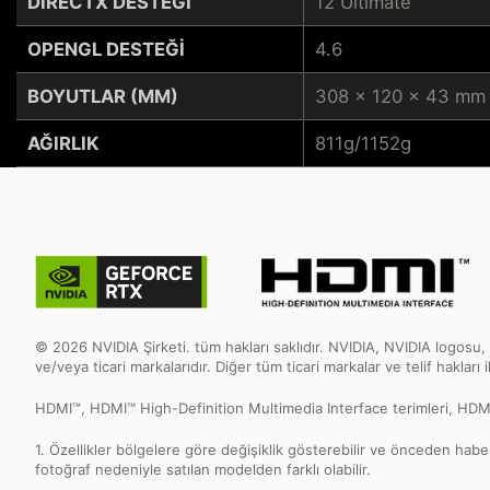
DIRECTX DESTEĞI
12 Ultimate
OPENGL DESTEĞI
4.6
BOYUTLAR (MM)
308 x 120 x 43 mm
AĞIRLIK
811g/1152g
© 2026 NVIDIA Şirketi. tüm hakları saklıdır. NVIDIA, NVIDIA logosu
ve/veya ticari markalarıdır. Diğer tüm ticari markalar ve telif hakları i
HDMI™, HDMI™ High-Definition Multimedia Interface terimleri, HDMI™ T
1. Özellikler bölgelere göre değişiklik gösterebilir ve önceden haber
fotoğraf nedeniyle satılan modelden farklı olabilir.