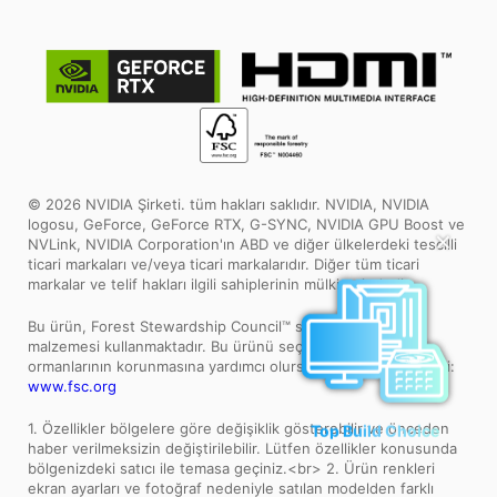
© 2026 NVIDIA Şirketi. tüm hakları saklıdır. NVIDIA, NVIDIA
logosu, GeForce, GeForce RTX, G-SYNC, NVIDIA GPU Boost ve
✕
NVLink, NVIDIA Corporation'ın ABD ve diğer ülkelerdeki tescilli
ticari markaları ve/veya ticari markalarıdır. Diğer tüm ticari
markalar ve telif hakları ilgili sahiplerinin mülkiyetindedir.
Bu ürün, Forest Stewardship Council™ sertifikalı ambalaj
malzemesi kullanmaktadır. Bu ürünü seçerek, dünya
ormanlarının korunmasına yardımcı olursunuz. Daha fazla bilgi:
www.fsc.org
1. Özellikler bölgelere göre değişiklik gösterebilir ve önceden
Top Build Choice
haber verilmeksizin değiştirilebilir. Lütfen özellikler konusunda
bölgenizdeki satıcı ile temasa geçiniz.<br> 2. Ürün renkleri
ekran ayarları ve fotoğraf nedeniyle satılan modelden farklı