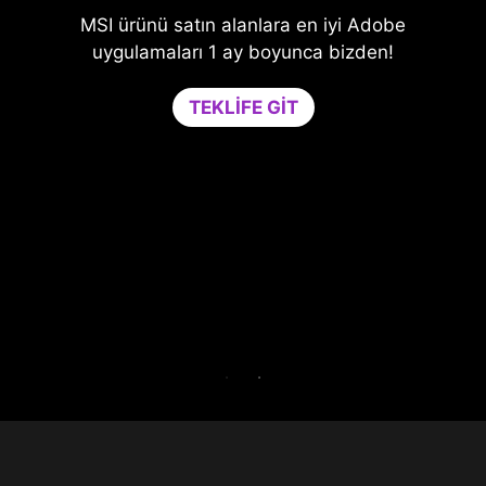
MSI ürünü satın alanlara en iyi Adobe
iye
Oy
uygulamaları 1 ay boyunca bizden!
çin
Ga
TEKLIFE GIT
nem
ge
le
t
da
e
 30
Ga