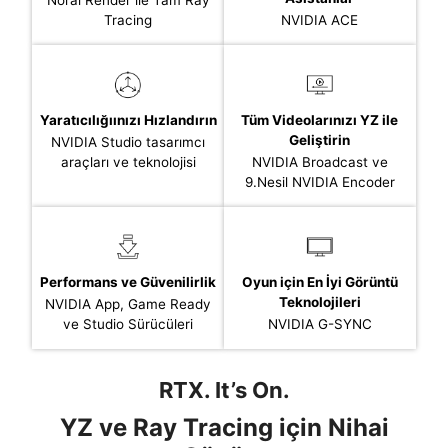
Nöral Render ile Tam Ray
Tracing
NVIDIA ACE
Yaratıcılığıınızı Hızlandırın
Tüm Videolarınızı YZ ile
Geliştirin
NVIDIA Studio tasarımcı
araçları ve teknolojisi
NVIDIA Broadcast ve
9.Nesil NVIDIA Encoder
Performans ve Güvenilirlik
Oyun için En İyi Görüntü
Teknolojileri
NVIDIA App, Game Ready
ve Studio Sürücüleri
NVIDIA G-SYNC
RTX. It’s On.
YZ ve Ray Tracing için Nihai