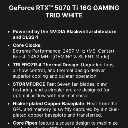
GeForce RTX™ 5070 Ti 16G GAMING
TRIO WHITE
Powered by the NVIDIA Blackwell architecture
and DLSS 4
Core Clocks:
Extreme Performance: 2467 MHz (MSI Center)
Boost: 2452 MHz (GAMING & SILENT Mode)
TRI FROZR 4 Thermal Design:
Upgraded fans,
airflow control, and thermal design deliver
superior cooling and quieter operation.
STORMFORCE Fan:
Seven fan blades, claw
texturing, and a circular arc are designed for
optimal airflow with minimal noise.
Nickel-plated Copper Baseplate:
Heat from the
GPU and memory is swiftly captured by a nickel-
plated copper baseplate and transferred.
Core Pipes
feature a square design to maximize