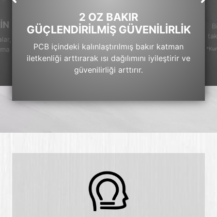
2 OZ BAKIR
İN
B
GÜÇLENDİRİLMİŞ GÜVENİLİRLİK
tak
lar,
PCB içindeki kalınlaştırılmış bakır katman
ruma
*Kur
iletkenliği arttırarak ısı dağılımını iyileştirir ve
güvenilirliği arttırır.