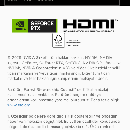
© 2026 NVIDIA Şirketi. tüm hakları saklıdır. NVIDIA, NVIDIA
logosu, GeForce, GeForce RTX, G-SYNC, NVIDIA GPU Boost ve
NVLink, NVIDIA Corporation'ın ABD ve diğer ülkelerdeki tescilli
ticari markaları ve/veya ticari markalarıdır. Diğer tüm ticari
markalar ve telif hakları ilgili sahiplerinin mülkiyetindedir.
Bu ürün, Forest Stewardship Council™ sertifikalı ambalaj
malzemesi kullanmaktadır. Bu ürünü seçerek, dünya
ormanlarının korunmasına yardımcı olursunuz. Daha fazla bilgi:
www.fsc.org
1. Özellikler bölgelere göre değişiklik gösterebilir ve önceden
haber verilmeksizin değiştirilebilir. Lütfen özellikler konusunda
bölgenizdeki satıcı ile temasa geçiniz.<br> 2. Ürün renkleri