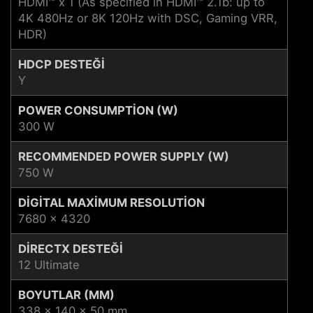
HDMI™ x 1 (As specified in HDMI™ 2.1b: up to
4K 480Hz or 8K 120Hz with DSC, Gaming VRR,
HDR)
HDCP DESTEĞI
Y
POWER CONSUMPTION (W)
300 W
RECOMMENDED POWER SUPPLY (W)
750 W
DIGITAL MAXIMUM RESOLUTION
7680 x 4320
DIRECTX DESTEĞI
12 Ultimate
BOYUTLAR (MM)
338 x 140 x 50 mm