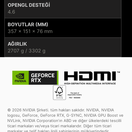
OPENGL DESTEĞI
4.6
BOYUTLAR (MM)
357 x 151 x 76 mm
AĞIRLIK
2707 g / 3302 g
© 2026 NVIDIA Şirketi. tüm hakları saklıdır. NVIDIA, NVIDIA
logosu, GeForce, GeForce RTX, G-SYNC, NVIDIA GPU Boost ve
NVLink, NVIDIA Corporation'ın ABD ve diğer ülkelerdeki tescilli
ticari markaları ve/veya ticari markalarıdır. Diğer tüm ticari
markalar ve telif hakları ilgili sahiplerinin mülkiyetindedir.