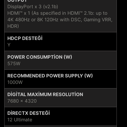
DisplayPort x 3 (v2.1b)
HDMI™ x 1 (As specified in HDMI™ 2.1b: up to
4K 480Hz or 8K 120Hz with DSC, Gaming VRR,
HDR)
HDCP DESTEĞI
Y
POWER CONSUMPTION (W)
575W
RECOMMENDED POWER SUPPLY (W)
1000W
DIGITAL MAXIMUM RESOLUTION
7680 x 4320
DIRECTX DESTEĞI
12 Ultimate