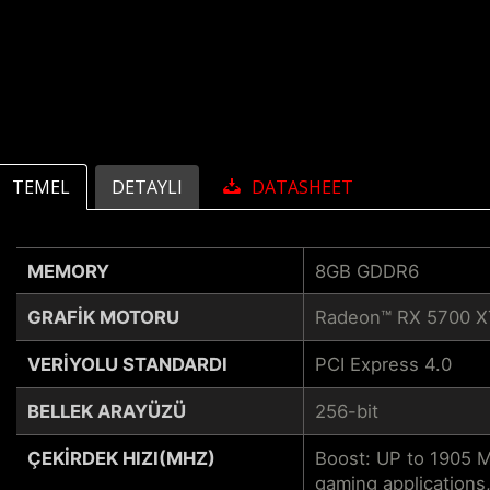
TEMEL
DETAYLI
DATASHEET
MEMORY
8GB GDDR6
GRAFIK MOTORU
Radeon™ RX 5700 X
VERIYOLU STANDARDI
PCI Express 4.0
BELLEK ARAYÜZÜ
256-bit
ÇEKIRDEK HIZI(MHZ)
Boost: UP to 1905 
gaming applications,