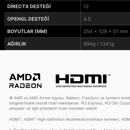
DIRECTX DESTEĞI
12
OPENGL DESTEĞI
4.5
BOYUTLAR (MM)
254 x 129 x 51 mm
AĞIRLIK
894g / 1341g
© AMD ve AMD Arrow logosu, Radeon, FreeSync ve bunların kombinasy
bölgelerindeki tescilli ticari markalarıdır. PCI Express, PCI-SIG Corp
amaçlıdır ve ilgili şirketlerin ticari markaları olabilir.
HDMI™, HDMI™ High-Definition Multimedia Interface terimleri, HDMI™ T