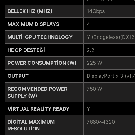
BELLEK HIZI(MHZ)
14Gbps
MAXIMUM DISPLAYS
4
MULTI-GPU TECHNOLOGY
Y (Bridgeless)(DX12
HDCP DESTEĞI
2.2
POWER CONSUMPTION (W)
225 W
OUTPUT
DisplayPort x 3 (v1.
RECOMMENDED POWER
750 W
SUPPLY (W)
VIRTUAL REALITY READY
Y
DIGITAL MAXIMUM
7680x4320
RESOLUTION