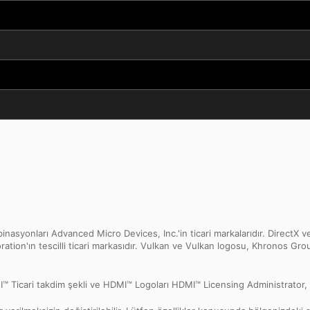
onları Advanced Micro Devices, Inc.'in ticari markalarıdır. DirectX ve
oration'ın tescilli ticari markasıdır. Vulkan ve Vulkan logosu, Khronos Grou
icari takdim şekli ve HDMI™ Logoları HDMI™ Licensing Administrator, Inc.’n