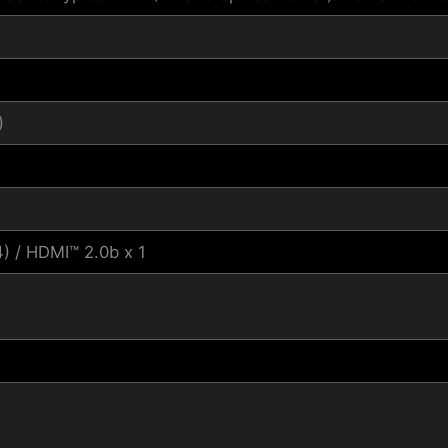
)
4) / HDMI™ 2.0b x 1