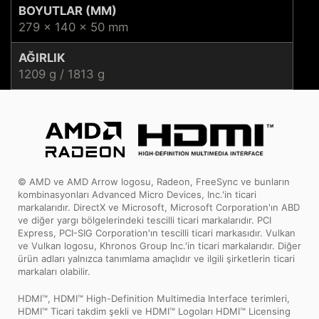
BOYUTLAR (MM)
279 x 140 x 50 mm
AĞIRLIK
1209 g / 1813 g
© AMD ve AMD Arrow logosu, Radeon, FreeSync ve bunların
kombinasyonları Advanced Micro Devices, Inc.'in ticari
markalarıdır. DirectX ve Microsoft, Microsoft Corporation'ın ABD
ve diğer yargı bölgelerindeki tescilli ticari markalarıdır. PCI
Express, PCI-SIG Corporation'ın tescilli ticari markasıdır. Vulkan
ve Vulkan logosu, Khronos Group Inc.'in ticari markalarıdır. Diğer
ürün adları yalnızca tanımlama amaçlıdır ve ilgili şirketlerin ticari
markaları olabilir.
HDMI™, HDMI™ High-Definition Multimedia Interface terimleri,
HDMI™ Ticari takdim şekli ve HDMI™ Logoları HDMI™ Licensing