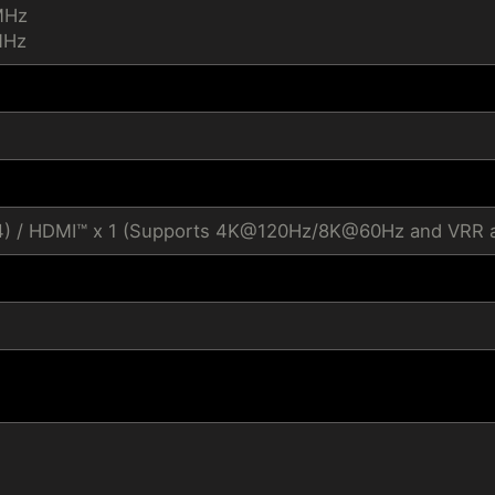
MHz
MHz
.4) / HDMI™ x 1 (Supports 4K@120Hz/8K@60Hz and VRR as