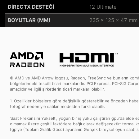
DIRECTX DESTEĞI
12 Ultimate
BOYUTLAR (MM)
235 x 125 x 47 mm
© AMD ve AMD Arrow logosu, Radeon, FreeSync ve bunların kombinasy
bölgelerindeki tescilli ticari markalarıdır. PCI Express, PCI-SIG Corp
amaçlıdır ve ilgili şirketlerin ticari markaları olabilir.
1. Özellikler bölgelere göre değişiklik gösterebilir ve önceden haber
fotoğraf nedeniyle satılan modelden farklı olabilir.
’Saat Frekansını Yükselt', yoğun bir iş yükü çalıştıran gpu'da elde edil
olmamak üzere çeşitli faktörlere bağlı olarak değişecektir: termal ko
tgp'ye (Toplam Grafik Gücü) ayarlanır. Gerçek bireysel oyun saati sonu