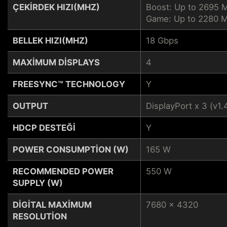
ÇEKIRDEK HIZI(MHZ)
Boost: Up to 2695 
Game: Up to 2280 
BELLEK HIZI(MHZ)
18 Gbps
MAXIMUM DISPLAYS
4
FREESYNC™ TECHNOLOGY
Y
OUTPUT
DisplayPort x 3 (v1
HDCP DESTEĞI
Y
POWER CONSUMPTION (W)
165 W
RECOMMENDED POWER
550 W
SUPPLY (W)
DIGITAL MAXIMUM
7680 x 4320
RESOLUTION