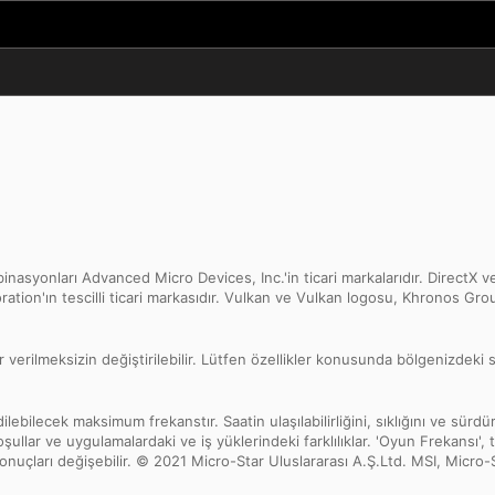
onları Advanced Micro Devices, Inc.'in ticari markalarıdır. DirectX ve
oration'ın tescilli ticari markasıdır. Vulkan ve Vulkan logosu, Khronos Grou
 verilmeksizin değiştirilebilir. Lütfen özellikler konusunda bölgenizdeki s
ebilecek maksimum frekanstır. Saatin ulaşılabilirliğini, sıklığını ve sürdürül
şullar ve uygulamalardaki ve iş yüklerindeki farklılıklar. 'Oyun Frekansı', 
çları değişebilir. © 2021 Micro-Star Uluslararası A.Ş.Ltd. MSI, Micro-Star 