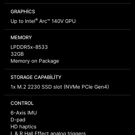
GRAPHICS
®
Up to Intel
Arc™ 140V GPU
MEMORY
LPDDR5x-8533
32GB
Memory on Package
STORAGE CAPABILITY
1x M.2 2230 SSD slot (NVMe PCIe Gen4)
CONTROL
6-Axis IMU
D-pad
HD haptics
L & R Hall Effect analog triggers