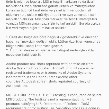
ürün isimleri ve logoları, MSI'ın tescilli markaları ya da ticari
markalarıdır. Web sitemizde görüntülenen ve materyallerde
kullanılan üçüncü taraf ürün ve şirket isim ve logoları, ait
oldukları kuruluşların mülkiyetindedir ve aynı zamanda ticari
markalar olabilirler. MSI ticari markaları ve tescilli materyalleri
yalnızca MSI'dan alınan yazılı izin ile kullanılabilir. Burada açıkça
izin verilmeyen diğer tüm haklar saklıdır.
1. Özellikler bölgelere göre değişiklik gösterebilir ve önceden
haber verilmeksizin değiştirilebilir. Lütfen özellikler konusunda
bölgenizdeki satıcı ile temasa geçiniz.
2. Ürün renkleri ekran ayarları ve fotoğraf nedeniyle satılan
modelden farklı olabilir.
Adobe product box shots reprinted with permission from
Adobe Systems Incorporated. Adobe® products are either
registered trademarks or trademarks of Adobe Systems
Incorporated in the United States and/or other
countries.Autodesk screen shots reprinted courtesy of
Autodesk, Inc.
MIL-STD 810H or MIL-STD 810G testing is conducted on select
MSI products. The testing is not a representation of MSI
products satisfying U.S. Department of Defense (DoD)
requirements or for military use. Validation process is done in