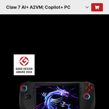
Claw 7 AI+ A2VM; Copilot+ PC