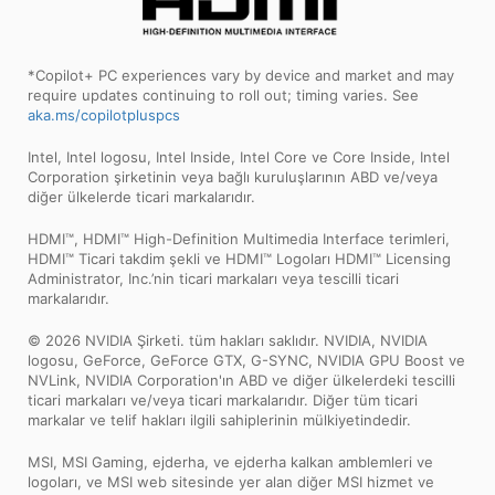
*Copilot+ PC experiences vary by device and market and may
require updates continuing to roll out; timing varies. See
aka.ms/copilotpluspcs
Intel, Intel logosu, Intel Inside, Intel Core ve Core Inside, Intel
Corporation şirketinin veya bağlı kuruluşlarının ABD ve/veya
diğer ülkelerde ticari markalarıdır.
HDMI™, HDMI™ High-Definition Multimedia Interface terimleri,
HDMI™ Ticari takdim şekli ve HDMI™ Logoları HDMI™ Licensing
Administrator, Inc.’nin ticari markaları veya tescilli ticari
markalarıdır.
© 2026 NVIDIA Şirketi. tüm hakları saklıdır. NVIDIA, NVIDIA
logosu, GeForce, GeForce GTX, G-SYNC, NVIDIA GPU Boost ve
NVLink, NVIDIA Corporation'ın ABD ve diğer ülkelerdeki tescilli
ticari markaları ve/veya ticari markalarıdır. Diğer tüm ticari
markalar ve telif hakları ilgili sahiplerinin mülkiyetindedir.
MSI, MSI Gaming, ejderha, ve ejderha kalkan amblemleri ve
logoları, ve MSI web sitesinde yer alan diğer MSI hizmet ve