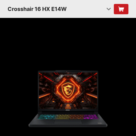
Crosshair 16 HX E14W