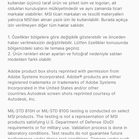
kullanılan üçüncü taraf ürün ve şirket isim ve logoları, ait
oldukları kuruluşların mülkiyetindedir ve aynı zamanda ticari
markalar olabilirler. MSI ticari markaları ve tescilli materyalleri
yalnızca MSI'dan alınan yazılı izin ile kullanılabilir. Burada açıkça
izin verilmeyen diğer tüm haklar saklıdır.
1. Özellikler bölgelere göre değişiklik gösterebilir ve önceden
haber verilmeksizin değiştirilebilir. Lütfen özellikler konusunda
bölgenizdeki satıcı ile temasa geçiniz.
2. Ürün renkleri ekran ayarları ve fotoğraf nedeniyle satılan
modelden farklı olabilir.
Adobe product box shots reprinted with permission from
Adobe Systems Incorporated. Adobe® products are either
registered trademarks or trademarks of Adobe Systems
Incorporated in the United States and/or other
countries.Autodesk screen shots reprinted courtesy of
Autodesk, Inc.
MIL-STD 810H or MIL-STD 810G testing is conducted on select
MSI products. The testing is not a representation of MSI
products satisfying U.S. Department of Defense (DoD)
requirements or for military use. Validation process is done in
laboratory conditions. Test results do not guarantee future
performance under these test conditions. Damage under such