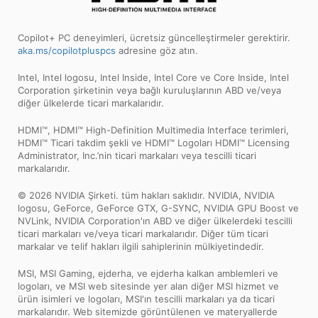
Copilot+ PC deneyimleri, ücretsiz güncelleştirmeler gerektirir.
aka.ms/copilotpluspcs
adresine göz atın.
Intel, Intel logosu, Intel Inside, Intel Core ve Core Inside, Intel
Corporation şirketinin veya bağlı kuruluşlarının ABD ve/veya
diğer ülkelerde ticari markalarıdır.
HDMI™, HDMI™ High-Definition Multimedia Interface terimleri,
HDMI™ Ticari takdim şekli ve HDMI™ Logoları HDMI™ Licensing
Administrator, Inc.’nin ticari markaları veya tescilli ticari
markalarıdır.
© 2026 NVIDIA Şirketi. tüm hakları saklıdır. NVIDIA, NVIDIA
logosu, GeForce, GeForce GTX, G-SYNC, NVIDIA GPU Boost ve
NVLink, NVIDIA Corporation'ın ABD ve diğer ülkelerdeki tescilli
ticari markaları ve/veya ticari markalarıdır. Diğer tüm ticari
markalar ve telif hakları ilgili sahiplerinin mülkiyetindedir.
MSI, MSI Gaming, ejderha, ve ejderha kalkan amblemleri ve
logoları, ve MSI web sitesinde yer alan diğer MSI hizmet ve
ürün isimleri ve logoları, MSI'ın tescilli markaları ya da ticari
markalarıdır. Web sitemizde görüntülenen ve materyallerde