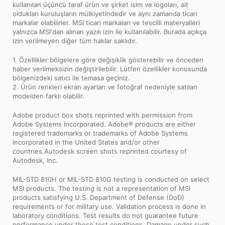
kullanılan üçüncü taraf ürün ve şirket isim ve logoları, ait
oldukları kuruluşların mülkiyetindedir ve aynı zamanda ticari
markalar olabilirler. MSI ticari markaları ve tescilli materyalleri
yalnızca MSI'dan alınan yazılı izin ile kullanılabilir. Burada açıkça
izin verilmeyen diğer tüm haklar saklıdır.
1. Özellikler bölgelere göre değişiklik gösterebilir ve önceden
haber verilmeksizin değiştirilebilir. Lütfen özellikler konusunda
bölgenizdeki satıcı ile temasa geçiniz.
2. Ürün renkleri ekran ayarları ve fotoğraf nedeniyle satılan
modelden farklı olabilir.
Adobe product box shots reprinted with permission from
Adobe Systems Incorporated. Adobe® products are either
registered trademarks or trademarks of Adobe Systems
Incorporated in the United States and/or other
countries.Autodesk screen shots reprinted courtesy of
Autodesk, Inc.
MIL-STD 810H or MIL-STD 810G testing is conducted on select
MSI products. The testing is not a representation of MSI
products satisfying U.S. Department of Defense (DoD)
requirements or for military use. Validation process is done in
laboratory conditions. Test results do not guarantee future
performance under these test conditions. Damage under such