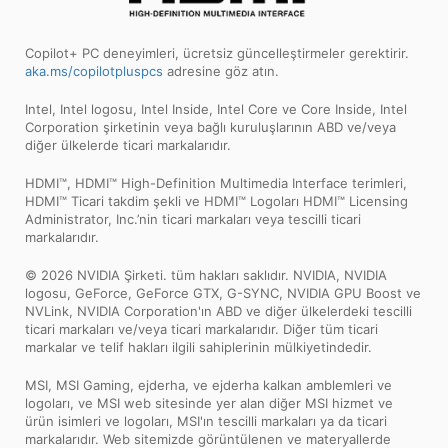
Copilot+ PC deneyimleri, ücretsiz güncelleştirmeler gerektirir.
aka.ms/copilotpluspcs
adresine göz atın.
Intel, Intel logosu, Intel Inside, Intel Core ve Core Inside, Intel
Corporation şirketinin veya bağlı kuruluşlarının ABD ve/veya
diğer ülkelerde ticari markalarıdır.
HDMI™, HDMI™ High-Definition Multimedia Interface terimleri,
HDMI™ Ticari takdim şekli ve HDMI™ Logoları HDMI™ Licensing
Administrator, Inc.’nin ticari markaları veya tescilli ticari
markalarıdır.
© 2026 NVIDIA Şirketi. tüm hakları saklıdır. NVIDIA, NVIDIA
logosu, GeForce, GeForce GTX, G-SYNC, NVIDIA GPU Boost ve
NVLink, NVIDIA Corporation'ın ABD ve diğer ülkelerdeki tescilli
ticari markaları ve/veya ticari markalarıdır. Diğer tüm ticari
markalar ve telif hakları ilgili sahiplerinin mülkiyetindedir.
MSI, MSI Gaming, ejderha, ve ejderha kalkan amblemleri ve
logoları, ve MSI web sitesinde yer alan diğer MSI hizmet ve
ürün isimleri ve logoları, MSI'ın tescilli markaları ya da ticari
markalarıdır. Web sitemizde görüntülenen ve materyallerde