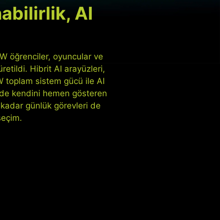
ilirlik, AI
W öğrenciler, oyuncular ve
retildi. Hibrit AI arayüzleri,
0W toplam sistem gücü ile AI
çinde kendini hemen gösteren
r kadar günlük görevleri de
seçim.