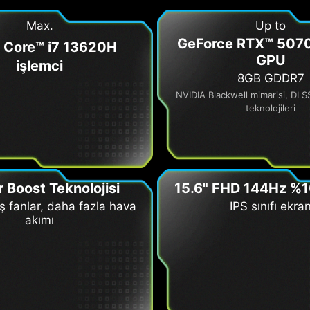
Max.
Up to
GeForce RTX™ 5070
Core™ i7 13620H
GPU
işlemci
8GB GDDR7
NVIDIA Blackwell mimarisi, DL
teknolojileri
 Boost Teknolojisi
15.6" FHD 144Hz %
 fanlar, daha fazla hava
IPS sınıfı ekra
akımı