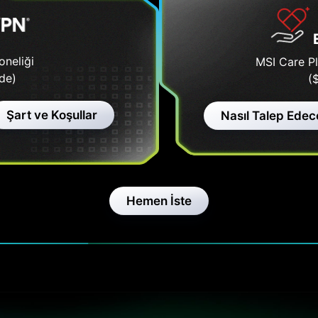
oneliği
MSI Care Pl
de)
(
Şart ve Koşullar
Nasıl Talep Edec
Hemen İste