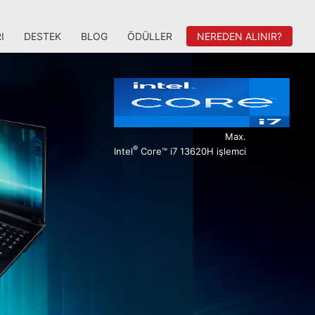
I
DESTEK
BLOG
ÖDÜLLER
NEREDEN ALINIR?
Max.
®
Intel
Core™ i7 13620H işlemci