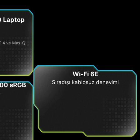
 Laptop
SS 4 ve Max-Q
Wi-Fi 6E
Sıradışı kablosuz deneyimi
100 sRGB
n