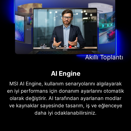
Akıllı İçerik Üretimi
Akıllı Eğlence
Akıllı Toplantı
Akıllı Oyun
AI Engine
MSI AI Engine, kullanım senaryolarını algılayarak
en iyi performans için donanım ayarlarını otomatik
olarak değiştirir. AI tarafından ayarlanan modlar
ve kaynaklar sayesinde tasarım, iş ve eğlenceye
daha iyi odaklanabilirsiniz.