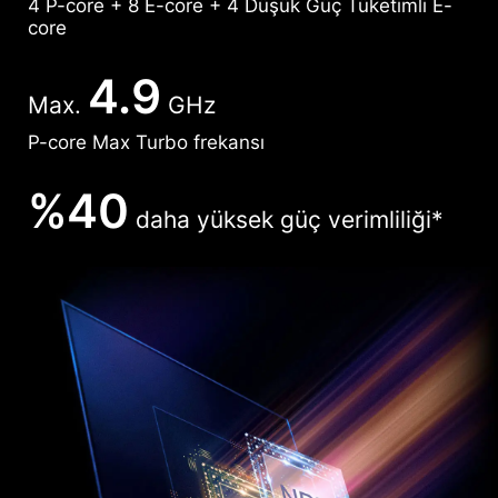
4 P-core + 8 E-core + 4 Düşük Güç Tüketimli E-
core
4.9
Max.
GHz
P-core Max Turbo frekansı
%40
daha yüksek güç verimliliği*