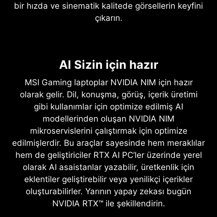
bir hızda ve sinematik kalitede görsellerin keyfini
çıkarın.
NVIDIA DLSS 4
Tam Ray Tracing ve Nöral Işın İzleme
AI Sizin için hazır
Üstün Hız. Üstün Görseller. AI ile
güçlendirildi.
Ezber Bozan Gerçekçilik
MSI Gaming laptoplar NVIDIA NIM için hazır
olarak gelir. Dil, konuşma, görüş, içerik üretimi
NVIDIA DLSS, AI kullanarak FPS değerini
NVIDIA Blackwell mimarisine sahip GeForce RTX
gibi kullanımlar için optimize edilmiş AI
arttırmak, gecikmeyi azaltmak ve görüntü
50 serisi GPU’lar, Full Ray Tracing sayesinde
modellerinden oluşan NVIDIA NIM
kalitesini geliştirmek için yapay sinir ağı tabanlı
oyunun kurallarını değiştiren bir gerçeklik sunar.
mikroservislerini çalıştırmak için optimize
render özellikleri kullanan bir dizi devrim
5.Nesil Tensor çekirdekleri ile hızlandırılmış çığır
edilmişlerdir. Bu araçlar sayesinde hem meraklılar
niteliğinde teknolojiden oluşur. DLSS 4 ile gelen
açan nöral render teknolojileri ve 4.Nesil RT
hem de geliştiriciler RTX AI PC’ler üzerinde yerel
yeni Çoklu Çerçeve Üretimi, geliştirilmiş Işın
çekirdekleri ile sinematik görüntü kalitesini
olarak AI asaistanlar yazabilir, üretkenlik için
Yeniden Üretme ve Süper Çözünürlük gibi
deneyimleyin.
eklentiler geliştirebilir veya yenilikçi içerikler
özellikler GeForce RTX 50 serisi GPU’lar ve
oluşturabilirler. Yarının yapay zekası bugün
5.Nesil Tensor çekirdekleri ile sağlanır. GeForce
NVIDIA RTX™ ile şekillendirin.
RTX üzerinde DLSS oyun oynamanın en iyi