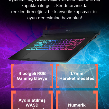
kapakları ile gelir. Kendi tarzınızda
renklendireceğiniz bir klavye ile kapsayıcı bir
oyun deneyimine hazır olun!
4 bölgeli RGB
1.7mm
Gaming klavye
Hareket mesafes
Aydınlatılmış
WASD
Numerik