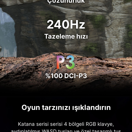
Çözünürlük
240Hz
Tazeleme hızı
%100 DCI-P3
Oyun tarzınızı ışıklandırın
Katana serisi serisi 4 bölgeli RGB klavye,
aydınlatılmış WASD tuşları ve özel tasarımlı tuş