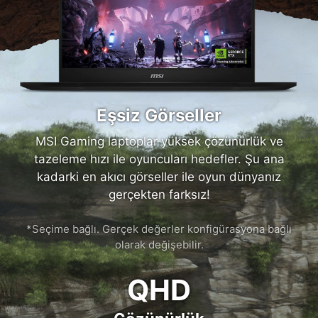
Eşsiz Görseller
MSI Gaming laptoplar yüksek çözünürlük ve
tazeleme hızı ile oyuncuları hedefler. Şu ana
kadarki en akıcı görseller ile oyun dünyanız
gerçekten farksız!
*Seçime bağlı. Gerçek değerler konfigürasyona bağlı
olarak değişebilir.
QHD