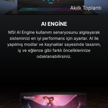
Akıllı İçerik Üretimi
Akıllı Eğlence
Akıllı Toplantı
Akıllı Oyun
AI ENGINE
MSI AI Engine kullanım senaryosunu algılayarak
sisteminizi en iyi performans için ayarlar. AI ile
yapılmış modlar ve kaynaklar sayesinde tasarım,
iş ve eğlence gibi farklı önceliklerinize
odaklanabilirsiniz.