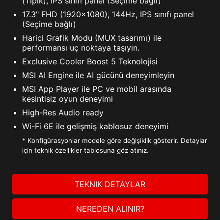
(Tipik), IPS sınıfı panel (Seçime bağlı)
17.3" FHD (1920x1080), 144Hz, IPS sınıfı panel
(Seçime bağlı)
Harici Grafik Modu (MUX tasarımı) ile
performansı uç noktaya taşıyın.
Exclusive Cooler Boost 5 Teknolojisi
MSI AI Engine ile AI gücünü deneyimleyin
MSI App Player ile PC ve mobil arasında
kesintisiz oyun deneyimi
High-Res Audio ready
Wi-Fi 6E ile gelişmiş kablosuz deneyimi
* Konfigürasyonlar modele göre değişiklik gösterir. Detaylar
için teknik özellikler tablosuna göz atınız.
TEKNIK DETAYLAR
NEREDEN ALINIR?