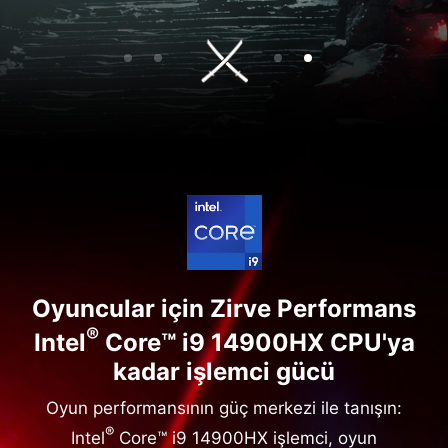
Oyuncular için Zirve Performans
®
Intel
Core™ i9 14900HX CPU'ya
kadar işlemci gücü
Oyun performansının güç merkezi ile tanışın:
®
Intel
Core™ i9 14900HX işlemci, oyun