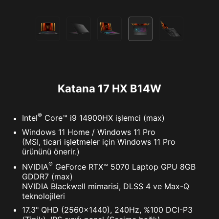
Katana 17 HX B14W
®
Intel
Core™ i9 14900HX işlemci (max)
Windows 11 Home / Windows 11 Pro
(MSI, ticari işletmeler için Windows 11 Pro
ürününü önerir.)
®
NVIDIA
GeForce RTX™ 5070 Laptop GPU 8GB
GDDR7 (max)
NVIDIA Blackwell mimarisi, DLSS 4 ve Max-Q
teknolojileri
17.3" QHD (2560x1440), 240Hz, %100 DCI-P3