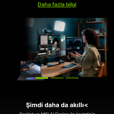
yoludur. PC’nizin oyun yetenekleri Buluttaki bir
Daha fazla bilgi
NVIDIA AI süper bilgisayar tarafından sürekli
olarak desteklenir.
Şimdi daha da akıllı<