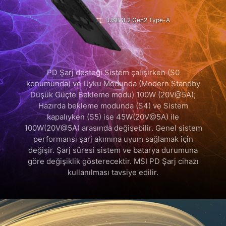
USB 3.2 Gen2 Type-A
PD Şarj desteği Sistem çalışırken (S0
konumunda) ve Uyku Modunda (Modern Standby
Düşük Güçte Bekleme modu) 100W (20V@5A);
Hazırda bekleme modunda (S4) ve Sistem
kapalıyken (S5) ise 45W(20V@5A) ile
100W(20V@5A) arasında değişebilir. Genel sistem
performansı şarj akımına uyum sağlamak için
değişir. Şarj süresi sistem ve batarya durumuna
göre değişiklik gösterecektir. MSI PD Şarj cihazı
kullanılması tavsiye edilir.