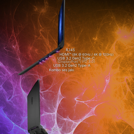
RJ45
HDMI™
(8K @ 60Hz / 4K @ 120Hz)
USB 3.2 Gen2 Type-C
(DisplayPort™/ PD 3.0)
USB 3.2 Gen2 Type-A
Kombo ses jakı
DC in