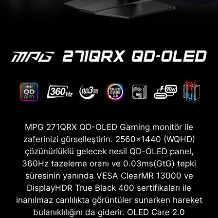
MPG 271QRX QD-OLED Gaming monitör ile
zaferinizi görselleştirin. 2560x1440 (WQHD)
çözünürlüklü gelecek nesil QD-OLED panel,
360Hz tazeleme oranı ve 0.03ms(GtG) tepki
süresinin yanında VESA ClearMR 13000 ve
DisplayHDR True Black 400 sertifikaları ile
inanılmaz canlılıkta görüntüler sunarken hareket
bulanıklılığını da giderir. OLED Care 2.0