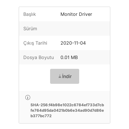
Başlık
Monitor Driver
Sürüm
Çıkış Tarihi
2020-11-04
Dosya Boyutu
0.01 MB
İndir
SHA-256:f4b98e1022c6784ef733d7cb
fe764d95da0421b0b6e34ad90d7d86e
b377bc772