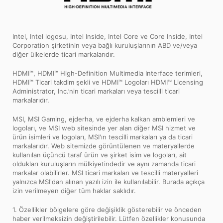
Intel, Intel logosu, Intel Inside, Intel Core ve Core Inside, Intel
Corporation şirketinin veya bağlı kuruluşlarının ABD ve/veya
diğer ülkelerde ticari markalarıdır.
HDMI™, HDMI™ High-Definition Multimedia Interface terimleri,
HDMI™ Ticari takdim şekli ve HDMI™ Logoları HDMI™ Licensing
Administrator, Inc.’nin ticari markaları veya tescilli ticari
markalarıdır.
MSI, MSI Gaming, ejderha, ve ejderha kalkan amblemleri ve
logoları, ve MSI web sitesinde yer alan diğer MSI hizmet ve
ürün isimleri ve logoları, MSI'ın tescilli markaları ya da ticari
markalarıdır. Web sitemizde görüntülenen ve materyallerde
kullanılan üçüncü taraf ürün ve şirket isim ve logoları, ait
oldukları kuruluşların mülkiyetindedir ve aynı zamanda ticari
markalar olabilirler. MSI ticari markaları ve tescilli materyalleri
yalnızca MSI'dan alınan yazılı izin ile kullanılabilir. Burada açıkça
izin verilmeyen diğer tüm haklar saklıdır.
1. Özellikler bölgelere göre değişiklik gösterebilir ve önceden
haber verilmeksizin değiştirilebilir. Lütfen özellikler konusunda