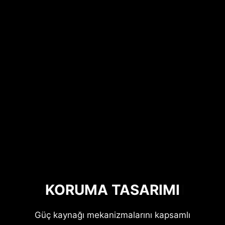
AKTİF PFC TASARIMI
KORUMA TASARIMI
Güç kaynağı mekanizmalarını kapsamlı
Aktif PFC, güç çıkış verimini arttırarak